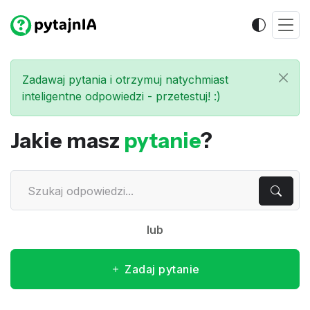
Zadawaj pytania i otrzymuj natychmiast
inteligentne odpowiedzi - przetestuj! :)
Jakie masz
pytanie
?
lub
Zadaj pytanie