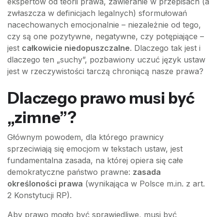
ekspertów od teorii prawa, zawieranie w przepisach (a
zwłaszcza w definicjach legalnych) sformułowań
nacechowanych emocjonalnie – niezależnie od tego,
czy są one pozytywne, negatywne, czy potępiające –
jest
całkowicie niedopuszczalne
. Dlaczego tak jest i
dlaczego ten „suchy”, pozbawiony uczuć język ustaw
jest w rzeczywistości tarczą chroniącą nasze prawa?
Dlaczego prawo musi być
„zimne”?
Głównym powodem, dla którego prawnicy
sprzeciwiają się emocjom w tekstach ustaw, jest
fundamentalna zasada, na której opiera się całe
demokratyczne państwo prawne:
zasada
określoności prawa
(wynikająca w Polsce m.in. z art.
2 Konstytucji RP).
Aby prawo mogło być sprawiedliwe, musi być