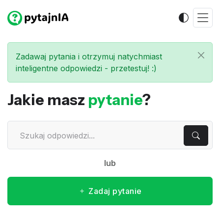
Zadawaj pytania i otrzymuj natychmiast
inteligentne odpowiedzi - przetestuj! :)
Jakie masz
pytanie
?
lub
Zadaj pytanie