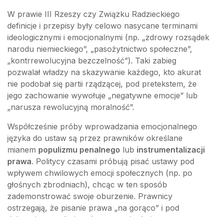
W prawie III Rzeszy czy Związku Radzieckiego
definicje i przepisy były celowo nasycane terminami
ideologicznymi i emocjonalnymi (np. „zdrowy rozsądek
narodu niemieckiego”, „pasożytnictwo społeczne”,
„kontrrewolucyjna bezczelność”). Taki zabieg
pozwalał władzy na skazywanie każdego, kto akurat
nie podobał się partii rządzącej, pod pretekstem, że
jego zachowanie wywołuje „negatywne emocje” lub
„narusza rewolucyjną moralność”.
Współcześnie próby wprowadzania emocjonalnego
języka do ustaw są przez prawników określane
mianem
populizmu penalnego
lub
instrumentalizacji
prawa
. Politycy czasami próbują pisać ustawy pod
wpływem chwilowych emocji społecznych (np. po
głośnych zbrodniach), chcąc w ten sposób
zademonstrować swoje oburzenie. Prawnicy
ostrzegają, że pisanie prawa „na gorąco” i pod