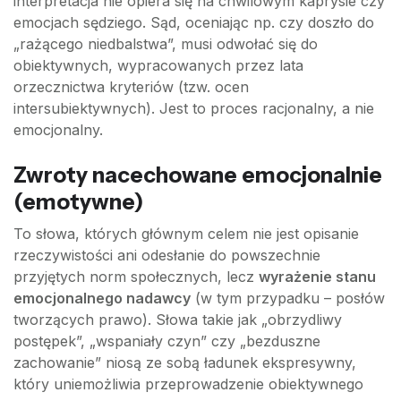
interpretacja nie opiera się na chwilowym kaprysie czy
emocjach sędziego. Sąd, oceniając np. czy doszło do
„rażącego niedbalstwa”, musi odwołać się do
obiektywnych, wypracowanych przez lata
orzecznictwa kryteriów (tzw. ocen
intersubiektywnych). Jest to proces racjonalny, a nie
emocjonalny.
Zwroty nacechowane emocjonalnie
(emotywne)
To słowa, których głównym celem nie jest opisanie
rzeczywistości ani odesłanie do powszechnie
przyjętych norm społecznych, lecz
wyrażenie stanu
emocjonalnego nadawcy
(w tym przypadku – posłów
tworzących prawo). Słowa takie jak „obrzydliwy
postępek”, „wspaniały czyn” czy „bezduszne
zachowanie” niosą ze sobą ładunek ekspresywny,
który uniemożliwia przeprowadzenie obiektywnego