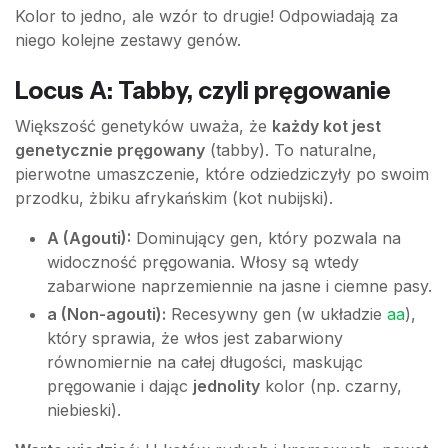
Kolor to jedno, ale wzór to drugie! Odpowiadają za
niego kolejne zestawy genów.
Locus A: Tabby, czyli pręgowanie
Większość genetyków uważa, że
każdy kot jest
genetycznie pręgowany
(tabby). To naturalne,
pierwotne umaszczenie, które odziedziczyły po swoim
przodku, żbiku afrykańskim (kot nubijski).
A (Agouti):
Dominujący gen, który pozwala na
widoczność pręgowania. Włosy są wtedy
zabarwione naprzemiennie na jasne i ciemne pasy.
a (Non-agouti):
Recesywny gen (w układzie
aa
),
który sprawia, że włos jest zabarwiony
równomiernie na całej długości, maskując
pręgowanie i dając
jednolity
kolor (np. czarny,
niebieski).