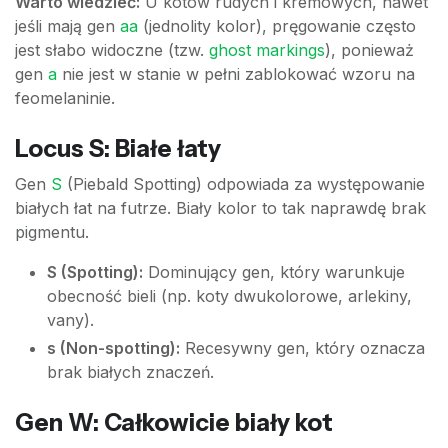
Warto wiedzieć:
U kotów rudych i kremowych, nawet
jeśli mają gen
aa
(jednolity kolor), pręgowanie często
jest słabo widoczne (tzw.
ghost markings
), ponieważ
gen
a
nie jest w stanie w pełni zablokować wzoru na
feomelaninie.
Locus S: Białe łaty
Gen
S
(Piebald Spotting) odpowiada za występowanie
białych łat na futrze. Biały kolor to tak naprawdę brak
pigmentu.
S (Spotting):
Dominujący gen, który warunkuje
obecność bieli (np. koty dwukolorowe, arlekiny,
vany).
s (Non-spotting):
Recesywny gen, który oznacza
brak białych znaczeń.
Gen W: Całkowicie biały kot