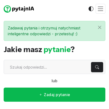
Zadawaj pytania i otrzymuj natychmiast
inteligentne odpowiedzi - przetestuj! :)
Jakie masz
pytanie
?
lub
Zadaj pytanie