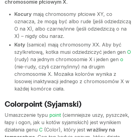
chromosomie płciowym X
.
Kocury
mają chromosomy płciowe XY, co
oznacza, że mogą być albo rude (jeśli odziedziczą
O na X), albo czarne/inne (jeśli odziedziczą o na
X) – nigdy obu naraz.
Koty
(samice) mają chromosomy XX. Aby być
szylkretową, kotka musi odziedziczyć jeden gen
O
(rudy) na jednym chromosomie X i jeden gen
o
(nie-rudy, czyli czarny/inny) na drugim
chromosomie X. Mozaika kolorów wynika z
losowej inaktywacji jednego z chromosomów X w
każdej komórce ciała.
Colorpoint (Syjamski)
Umaszczenie typu
point
(ciemniejsze uszy, pyszczek,
łapy i ogon, jak u kotów syjamskich) jest wynikiem
działania genu
C
(Color), który jest
wrażliwy na