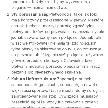
podparcia. Każdy krok byłby wyzwaniem, a
bieganie — niemal niemożliwe.
Styl poruszania się:
Płetwonogie, takie jak foki,
mają kończyny przekształcone w płetwy. Niektóre
gatunki (uchatki, morsy) potrafią zginać tylne
płetwy pod tułów, co pozwala im na niezdarny, ale
jednak czworonożny ruch po lądzie. Jednak foki
właściwe (fokowate) nie mają tej zdolności; ich
tylne płetwy są skierowane do tyłu, co zmusza je
do pełzania lub "ślizgania się" po lądzie, używając
głównie przednich kończyn. Człowiek z takimi
płetwami musiałby porzucić bipedalizm na rzecz
pełzania lub nieefektywnego skakania.
Kultura i infrastruktura:
Zapomnij o butach,
samochodach (pedałach), schodach, a nawet o
większości sportów. Nasze miasta, domy i drogi są
zaprojektowane dla stóp. Cywilizacja musiałaby
przenieść się bliżej wody lub całkowicie zmienić
swoją architekturę, wprowadzając systemy