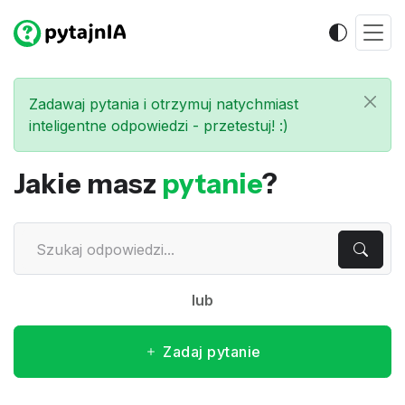
Zadawaj pytania i otrzymuj natychmiast
inteligentne odpowiedzi - przetestuj! :)
Jakie masz
pytanie
?
lub
Zadaj pytanie