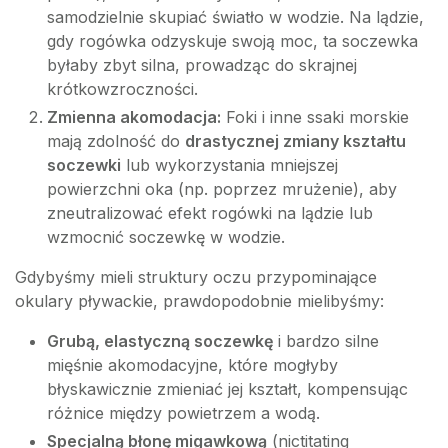
samodzielnie skupiać światło w wodzie. Na lądzie,
gdy rogówka odzyskuje swoją moc, ta soczewka
byłaby zbyt silna, prowadząc do skrajnej
krótkowzroczności.
Zmienna akomodacja:
Foki i inne ssaki morskie
mają zdolność do
drastycznej zmiany kształtu
soczewki
lub wykorzystania mniejszej
powierzchni oka (np. poprzez mrużenie), aby
zneutralizować efekt rogówki na lądzie lub
wzmocnić soczewkę w wodzie.
Gdybyśmy mieli struktury oczu przypominające
okulary pływackie, prawdopodobnie mielibyśmy:
Grubą, elastyczną soczewkę
i bardzo silne
mięśnie akomodacyjne, które mogłyby
błyskawicznie zmieniać jej kształt, kompensując
różnice między powietrzem a wodą.
Specjalną błonę migawkową
(nictitating