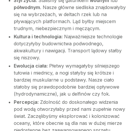
Styl życia:
Staliśmy się gatunkiem
wodnym
lub
półwodnym
. Nasze główne siedliska znajdowałyby
się na wybrzeżach, w deltach rzek lub na
pływających platformach. Ląd byłby miejscem
trudnym, niebezpiecznym i męczącym.
Kultura i technologia:
Najważniejsze technologie
dotyczyłyby budownictwa podwodnego,
akwakultury i nawigacji. Transport lądowy stałby
się niszowy.
Ewolucja ciała:
Płetwy wymagałyby silniejszego
tułowia i miednicy, a nogi stałyby się krótsze i
bardziej muskularne u podstawy. Nasze ciało
stałoby się prawdopodobnie bardziej opływowe
(hydrodynamiczne), jak u delfinów czy fok.
Percepcja:
Zdolność do doskonałego widzenia
pod wodą otworzyłaby przed nami zupełnie nowy
świat. Zaczęlibyśmy eksplorować i kolonizować
oceany, które obecnie są dla nas w dużej mierze
niedostępne bez zaawansowanego sprzętu.