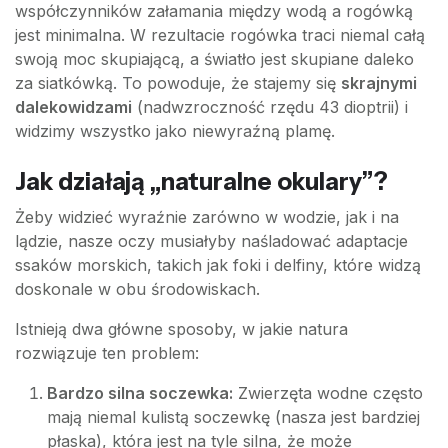
współczynników załamania między wodą a rogówką
jest minimalna. W rezultacie rogówka traci niemal całą
swoją moc skupiającą, a światło jest skupiane daleko
za siatkówką. To powoduje, że stajemy się
skrajnymi
dalekowidzami
(nadwzroczność rzędu 43 dioptrii) i
widzimy wszystko jako niewyraźną plamę.
Jak działają „naturalne okulary”?
Żeby widzieć wyraźnie zarówno w wodzie, jak i na
lądzie, nasze oczy musiałyby naśladować adaptacje
ssaków morskich, takich jak foki i delfiny, które widzą
doskonale w obu środowiskach.
Istnieją dwa główne sposoby, w jakie natura
rozwiązuje ten problem:
Bardzo silna soczewka:
Zwierzęta wodne często
mają niemal kulistą soczewkę (nasza jest bardziej
płaska), która jest na tyle silna, że może