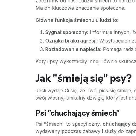
Zacznijmy od nas. Ludzki śmiech to bardzo
Ma on kluczowe znaczenie społeczne.
Główna funkcja śmiechu u ludzi to:
Sygnał społeczny:
Informuje innych, że
Oznaka braku agresji:
W sytuacjach za
Rozładowanie napięcia:
Pomaga radzić 
Koty i psy wykształciły inne, równie skute
Jak "śmieją się" psy?
Jeśli wydaje Ci się, że Twój pies się śmiej
swój własny, unikalny dźwięk, który jest a
Psi "chuchający śmiech"
Psi "śmiech" to specyficzny,
chuchający d
wydawany podczas zabawy i służy do zapr