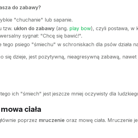
prasza do zabawy?
ybkie "chuchanie" lub sapanie.
u tzw.
ukłon do zabawy
(ang.
play bow
), czyli postawa, w 
niwersalny sygnał: "Chcę się bawić!".
 tego psiego "śmiechu" w schroniskach dla psów działa na
co się dzieje, jest pozytywną, nieagresywną zabawą, nawet
?
atego ich "śmiech" jest jeszcze mniej oczywisty dla ludzkie
i mowa ciała
 głównie poprzez
mruczenie
oraz mowę ciała. Mruczenie je