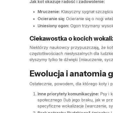
Jak kot okazuje radość i zadowolenie:
Mruczenie:
Klasyczny sygnał szczęścia
Ocieranie się:
Ocieranie się o nogi wła
Uniesiony ogon:
Ogon trzymany wysoko,
Ciekawostka o kocich wokali
Niektórzy naukowcy przypuszczają, że ko
częstotliwościach niesłyszalnych dla ludzki
słyszymy tylko te dźwięki (miauczenie, sy
Ewolucja i anatomia 
Ostatecznie, powodem, dla którego koty i p
Inne priorytety komunikacyjne:
Psy i k
społecznego (lub jego braku, jak w pr
specyficzne wokalizacje (warczenie, s