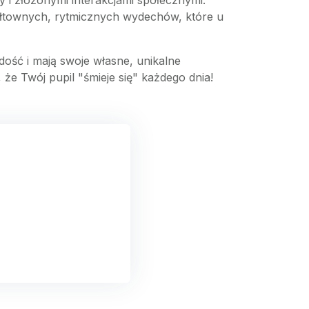
 i złożonymi interakcjami społecznymi.
wałtownych, rytmicznych wydechów, które u
ość i mają swoje własne, unikalne
 że Twój pupil "śmieje się" każdego dnia!