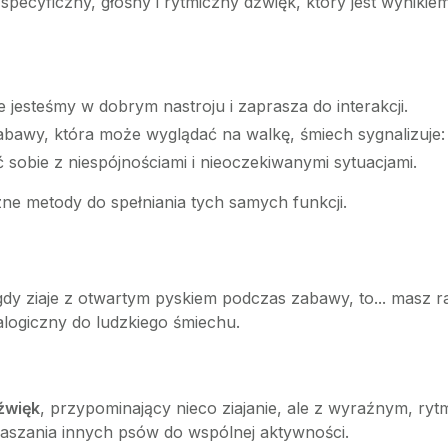
 specyficzny, głośny i rytmiczny dźwięk, który jest wynik
 jesteśmy w dobrym nastroju i zaprasza do interakcji.
bawy, która może wyglądać na walkę, śmiech sygnalizuje: 
sobie z niespójnościami i nieoczekiwanymi sytuacjami.
czne metody do spełniania tych samych funkcji.
e, gdy ziaje z otwartym pyskiem podczas zabawy, to... masz 
nalogiczny do ludzkiego śmiechu.
źwięk
, przypominający nieco ziajanie, ale z wyraźnym, ry
aszania innych psów do wspólnej aktywności.