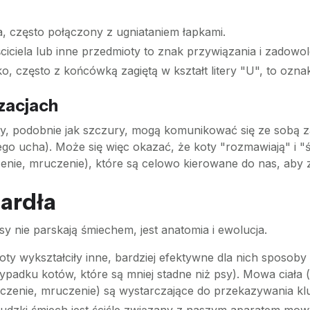
, często połączony z ugniataniem łapkami.
ściciela lub inne przedmioty to znak przywiązania i zadowol
 często z końcówką zagiętą w kształt litery "U", to ozna
zacjach
ty, podobnie jak szczury, mogą komunikować się ze sobą
ego ucha). Może się więc okazać, że koty "rozmawiają" i "ś
czenie, mruczenie), które są celowo kierowane do nas, aby
gardła
sy nie parskają śmiechem, jest anatomia i ewolucja.
oty wykształciły inne, bardziej efektywne dla nich sposoby
zypadku kotów, które są mniej stadne niż psy). Mowa ciała
yczenie, mruczenie) są wystarczające do przekazywania kl