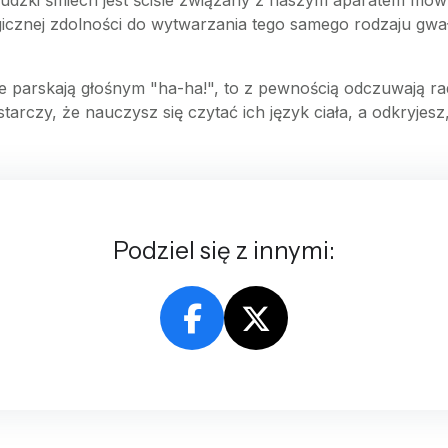
udzki śmiech jest ściśle związany z naszym aparatem mowy
ologicznej zdolności do wytwarzania tego samego rodzaju g
 parskają głośnym "ha-ha!", to z pewnością odczuwają rad
arczy, że nauczysz się czytać ich język ciała, a odkryjesz,
Podziel się z innymi: