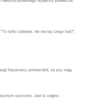
iem niekontrolowanego wydechu powietrza.
"To tylko zabawa, nie ma się czego bać!".
rację! Naukowcy potwierdzili, że psy mają
tmicznym wzorcem. Jest to odgłos