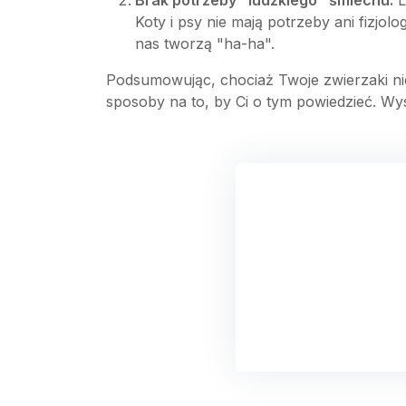
Brak potrzeby "ludzkiego" śmiechu:
L
Koty i psy nie mają potrzeby ani fizj
nas tworzą "ha-ha".
Podsumowując, chociaż Twoje zwierzaki nie
sposoby na to, by Ci o tym powiedzieć. Wyst