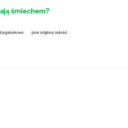
skają śmiechem?
ędzygatunkowa
psie odgłosy radości