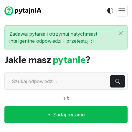
Zadawaj pytania i otrzymuj natychmiast
inteligentne odpowiedzi - przetestuj! :)
Jakie masz
pytanie
?
lub
Zadaj pytanie