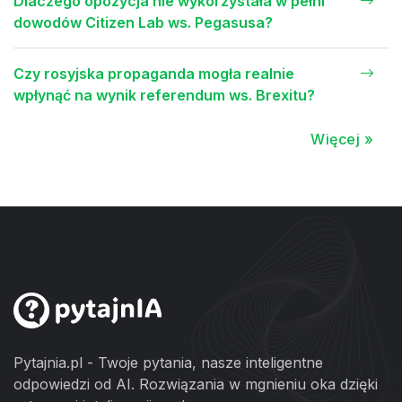
Dlaczego opozycja nie wykorzystała w pełni
dowodów Citizen Lab ws. Pegasusa?
Czy rosyjska propaganda mogła realnie
wpłynąć na wynik referendum ws. Brexitu?
Więcej »
Pytajnia.pl - Twoje pytania, nasze inteligentne
odpowiedzi od AI. Rozwiązania w mgnieniu oka dzięki