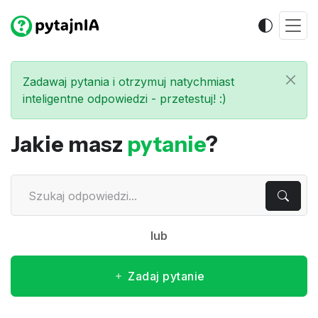
Zadawaj pytania i otrzymuj natychmiast
inteligentne odpowiedzi - przetestuj! :)
Jakie masz
pytanie
?
lub
Zadaj pytanie