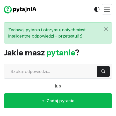
Zadawaj pytania i otrzymuj natychmiast
inteligentne odpowiedzi - przetestuj! :)
Jakie masz
pytanie
?
lub
Zadaj pytanie