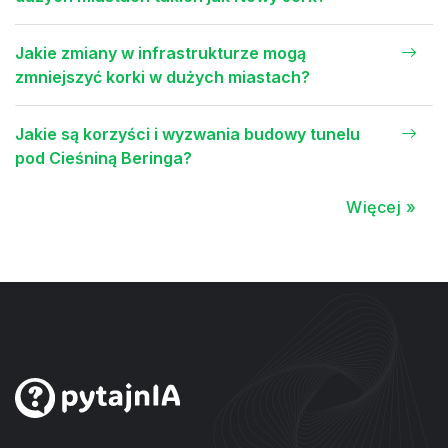
Jakie zmiany w infrastrukturze mogą
zmniejszyć korki w dużych miastach?
Jakie są korzyści i wyzwania budowy tunelu
pod Cieśniną Beringa?
Więcej »