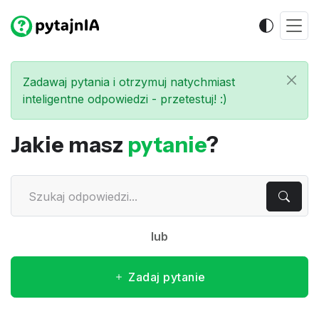
Zadawaj pytania i otrzymuj natychmiast
inteligentne odpowiedzi - przetestuj! :)
Jakie masz
pytanie
?
lub
Zadaj pytanie