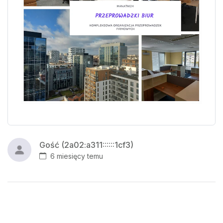
Gość (2a02:a311::::::1cf3)
6 miesięcy temu