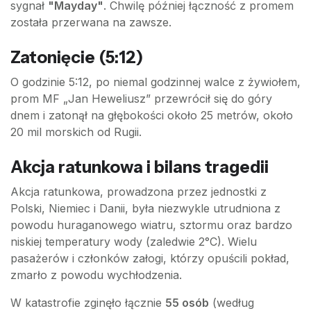
sygnał
"Mayday"
. Chwilę później łączność z promem
została przerwana na zawsze.
Zatonięcie (5:12)
O godzinie 5:12, po niemal godzinnej walce z żywiołem,
prom MF „Jan Heweliusz” przewrócił się do góry
dnem i zatonął na głębokości około 25 metrów, około
20 mil morskich od Rugii.
Akcja ratunkowa i bilans tragedii
Akcja ratunkowa, prowadzona przez jednostki z
Polski, Niemiec i Danii, była niezwykle utrudniona z
powodu huraganowego wiatru, sztormu oraz bardzo
niskiej temperatury wody (zaledwie 2°C). Wielu
pasażerów i członków załogi, którzy opuścili pokład,
zmarło z powodu wychłodzenia.
W katastrofie zginęło łącznie
55 osób
(według