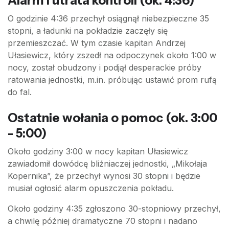
Alarm i utrata kontroli (ok. 4:36)
O godzinie 4:36 przechył osiągnął niebezpieczne 35
stopni, a ładunki na pokładzie zaczęły się
przemieszczać. W tym czasie kapitan Andrzej
Ułasiewicz, który zszedł na odpoczynek około 1:00 w
nocy, został obudzony i podjął desperackie próby
ratowania jednostki, m.in. próbując ustawić prom rufą
do fal.
Ostatnie wołania o pomoc (ok. 3:00
- 5:00)
Około godziny 3:00 w nocy kapitan Ułasiewicz
zawiadomił dowódcę bliźniaczej jednostki, „Mikołaja
Kopernika”, że przechył wynosi 30 stopni i będzie
musiał ogłosić alarm opuszczenia pokładu.
Około godziny 4:35 zgłoszono 30-stopniowy przechył,
a chwilę później dramatyczne 70 stopni i nadano