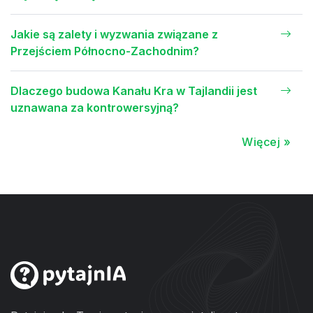
Jakie są zalety i wyzwania związane z
Przejściem Północno-Zachodnim?
Dlaczego budowa Kanału Kra w Tajlandii jest
uznawana za kontrowersyjną?
Więcej »