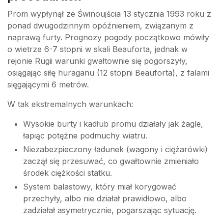
Prom wypłynął ze Świnoujścia 13 stycznia 1993 roku z
ponad dwugodzinnym opóźnieniem, związanym z
naprawą furty. Prognozy pogody początkowo mówiły
o wietrze 6-7 stopni w skali Beauforta, jednak w
rejonie Rugii warunki gwałtownie się pogorszyły,
osiągając siłę huraganu (12 stopni Beauforta), z falami
sięgającymi 6 metrów.
W tak ekstremalnych warunkach:
Wysokie burty i kadłub promu działały jak żagle,
łapiąc potężne podmuchy wiatru.
Niezabezpieczony ładunek (wagony i ciężarówki)
zaczął się przesuwać, co gwałtownie zmieniało
środek ciężkości statku.
System balastowy, który miał korygować
przechyły, albo nie działał prawidłowo, albo
zadziałał asymetrycznie, pogarszając sytuację.