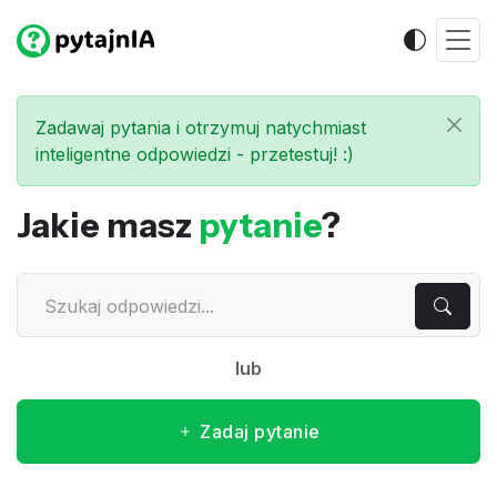
Zadawaj pytania i otrzymuj natychmiast
inteligentne odpowiedzi - przetestuj! :)
Jakie masz
pytanie
?
lub
Zadaj pytanie