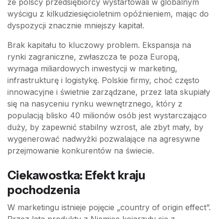
że polscy przedsiębiorcy wystartowali w globalnym
wyścigu z kilkudziesięcioletnim opóźnieniem, mając do
dyspozycji znacznie mniejszy kapitał.
Brak kapitału to kluczowy problem. Ekspansja na
rynki zagraniczne, zwłaszcza te poza Europą,
wymaga miliardowych inwestycji w marketing,
infrastrukturę i logistykę. Polskie firmy, choć często
innowacyjne i świetnie zarządzane, przez lata skupiały
się na nasyceniu rynku wewnętrznego, który z
populacją blisko 40 milionów osób jest wystarczająco
duży, by zapewnić stabilny wzrost, ale zbyt mały, by
wygenerować nadwyżki pozwalające na agresywne
przejmowanie konkurentów na świecie.
Ciekawostka: Efekt kraju
pochodzenia
W marketingu istnieje pojęcie „country of origin effect”.
Przez lata produkty z Niemiec kojarzyły się z