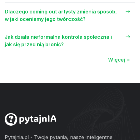
Dlaczego coming out artysty zmienia sposób,
w jaki oceniamy jego twórczość?
Jak działa nieformalna kontrola społeczna i
jak się przed nią bronić?
Więcej »
Pytajnia.pl - Twoje pytania, nasze inteligentne