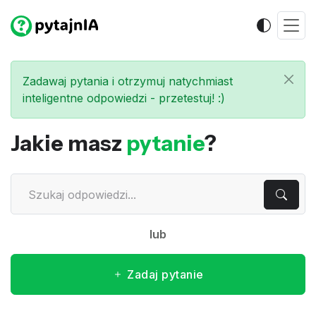
Zadawaj pytania i otrzymuj natychmiast
inteligentne odpowiedzi - przetestuj! :)
Jakie masz
pytanie
?
lub
Zadaj pytanie