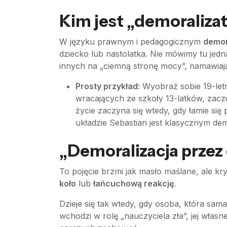
Kim jest „demoraliza
W języku prawnym i pedagogicznym
demor
dziecko lub nastolatka. Nie mówimy tu jedn
innych na „ciemną stronę mocy”, namawiając
Prosty przykład:
Wyobraź sobie 19-letni
wracających ze szkoły 13-latków, zacze
życie zaczyna się wtedy, gdy łamie się
układzie Sebastian jest klasycznym de
„Demoralizacja przez 
To pojęcie brzmi jak masło maślane, ale k
koło
lub
łańcuchową reakcję
.
Dzieje się tak wtedy, gdy osoba, która sam
wchodzi w rolę „nauczyciela zła”, jej własne