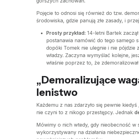
gorszych zachowań.
Pojęcie to odnosi się również do tzw. demo
środowiska, gdzie panują złe zasady, i prz
Prosty przykład:
14-letni Bartek zaczął
postanawia namówić do tego samego s
dopóki Tomek nie ulegnie i nie pójdzie
władzy. Zaczyna wymyślać kolejne, jesz
właśnie poprzez to, że zdemoralizowa
„Demoralizujące wagar
lenistwo
Każdemu z nas zdarzyło się pewnie kiedyś „
nie czyni to z nikogo przestępcy. Jednak
d
Mówimy o nich wtedy, gdy nieobecność w s
wykorzystywany na działania niebezpieczne