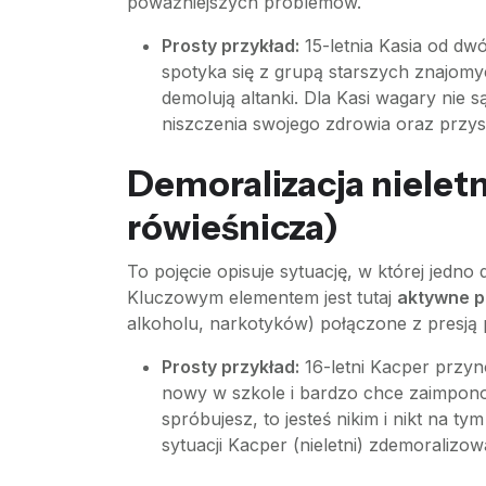
poważniejszych problemów.
Prosty przykład:
15-letnia Kasia od dwóc
spotyka się z grupą starszych znajomy
demolują altanki. Dla Kasi wagary nie
niszczenia swojego zdrowia oraz przysz
Demoralizacja nieletn
rówieśnicza)
To pojęcie opisuje sytuację, w której jedn
Kluczowym elementem jest tutaj
aktywne 
alkoholu, narkotyków) połączone z presją 
Prosty przykład:
16-letni Kacper przyno
nowy w szkole i bardzo chce zaimponow
spróbujesz, to jesteś nikim i nikt na t
sytuacji Kacper (nieletni) zdemoralizo