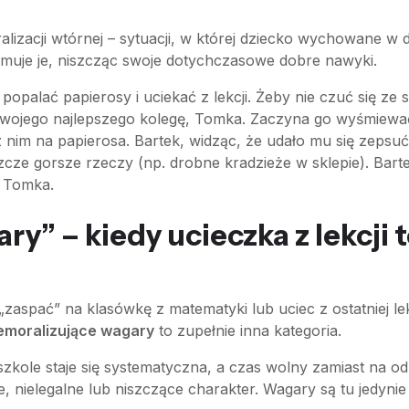
ralizacji wtórnej – sytuacji, w której dziecko wychowane 
ejmuje je, niszcząc swoje dotychczasowe dobre nawyki.
 popalać papierosy i uciekać z lekcji. Żeby nie czuć się z
wojego najlepszego kolegę, Tomka. Zaczyna go wyśmiewa
 z nim na papierosa. Bartek, widząc, że udało mu się zepsuć
cze gorsze rzeczy (np. drobne kradzieże w sklepie). Barte
ł Tomka.
y” – kiedy ucieczka z lekcji t
zaspać” na klasówkę z matematyki lub uciec z ostatniej lek
emoralizujące wagary
to zupełnie inna kategoria.
zkole staje się systematyczna, a czas wolny zamiast na o
, nielegalne lub niszczące charakter. Wagary są tu jedyni