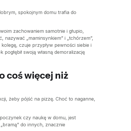
w dobrym, spokojnym domu trafia do
e swoim zachowaniem samotnie i głupio,
ć, nazywać „maminsynkiem” i „tchórzem”,
 kolegę, czuje przypływ pewności siebie i
k pogłębił swoją własną demoralizację
o coś więcej niż
cji, żeby pójść na pizzę. Choć to naganne,
dpoczynek czy naukę w domu, jest
e „bramą” do innych, znacznie