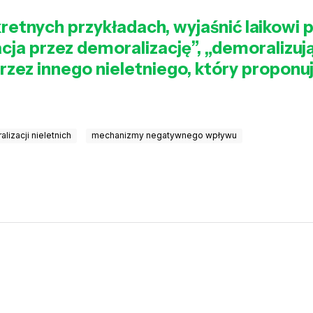
retnych przykładach, wyjaśnić laikowi p
cja przez demoralizację”, „demoralizu
przez innego nieletniego, który propon
lizacji nieletnich
mechanizmy negatywnego wpływu