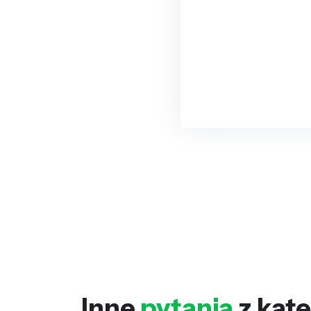
Inne
pytania
z kate