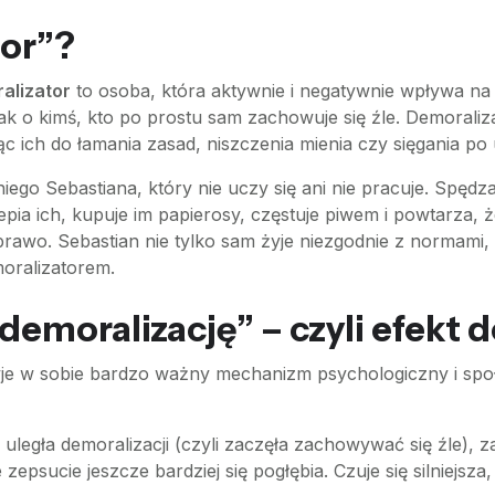
tor”?
alizator
to osoba, która aktywnie i negatywnie wpływa na 
ak o kimś, kto po prostu sam zachowuje się źle. Demoraliza
 ich do łamania zasad, niszczenia mienia czy sięgania po 
ego Sebastiana, który nie uczy się ani nie pracuje. Spędza
pia ich, kupuje im papierosy, częstuje piwem i powtarza, że
 prawo. Sebastian nie tylko sam żyje niezgodnie z normami
moralizatorem.
demoralizację” – czyli efekt
ryje w sobie bardzo ważny mechanizm psychologiczny i sp
a uległa demoralizacji (czyli zaczęła zachowywać się źle),
 zepsucie jeszcze bardziej się pogłębia. Czuje się silniejs