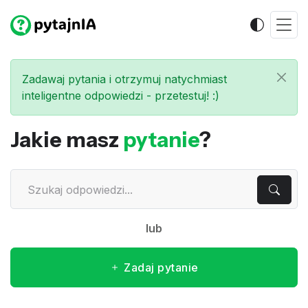
Zadawaj pytania i otrzymuj natychmiast
inteligentne odpowiedzi - przetestuj! :)
Jakie masz
pytanie
?
lub
Zadaj pytanie