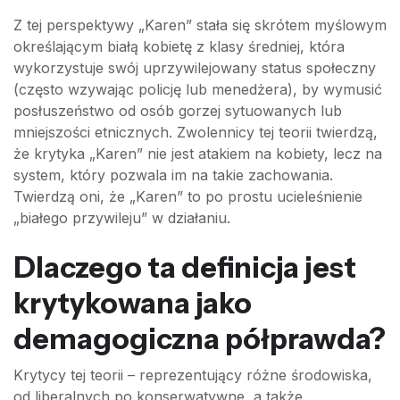
Z tej perspektywy „Karen” stała się skrótem myślowym
określającym białą kobietę z klasy średniej, która
wykorzystuje swój uprzywilejowany status społeczny
(często wzywając policję lub menedżera), by wymusić
posłuszeństwo od osób gorzej sytuowanych lub
mniejszości etnicznych. Zwolennicy tej teorii twierdzą,
że krytyka „Karen” nie jest atakiem na kobiety, lecz na
system, który pozwala im na takie zachowania.
Twierdzą oni, że „Karen” to po prostu ucieleśnienie
„białego przywileju” w działaniu.
Dlaczego ta definicja jest
krytykowana jako
demagogiczna półprawda?
Krytycy tej teorii – reprezentujący różne środowiska,
od liberalnych po konserwatywne, a także