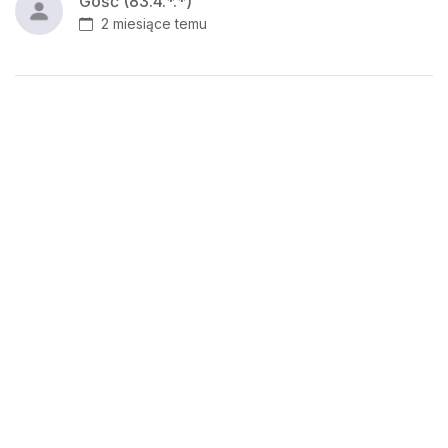
Gość (83.4.*.*)
2 miesiące temu