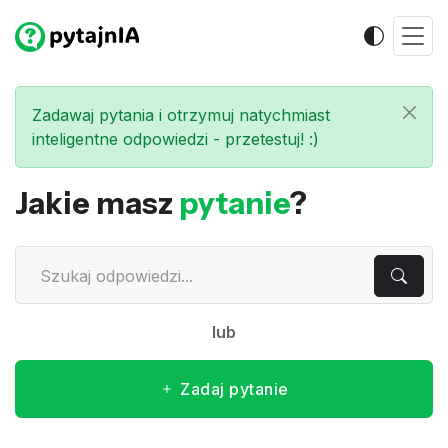
Zadawaj pytania i otrzymuj natychmiast
inteligentne odpowiedzi - przetestuj! :)
Jakie masz
pytanie
?
lub
Zadaj pytanie