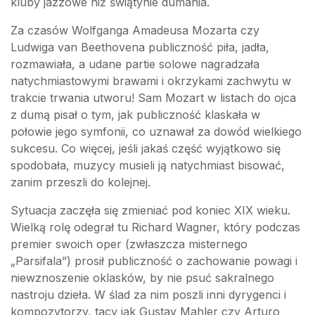
kluby jazzowe niż świątynie dumania.
Za czasów Wolfganga Amadeusa Mozarta czy
Ludwiga van Beethovena publiczność piła, jadła,
rozmawiała, a udane partie solowe nagradzała
natychmiastowymi brawami i okrzykami zachwytu w
trakcie trwania utworu! Sam Mozart w listach do ojca
z dumą pisał o tym, jak publiczność klaskała w
połowie jego symfonii, co uznawał za dowód wielkiego
sukcesu. Co więcej, jeśli jakaś część wyjątkowo się
spodobała, muzycy musieli ją natychmiast bisować,
zanim przeszli do kolejnej.
Sytuacja zaczęła się zmieniać pod koniec XIX wieku.
Wielką rolę odegrał tu Richard Wagner, który podczas
premier swoich oper (zwłaszcza misternego
„Parsifala”) prosił publiczność o zachowanie powagi i
niewznoszenie oklasków, by nie psuć sakralnego
nastroju dzieła. W ślad za nim poszli inni dyrygenci i
kompozytorzy, tacy jak Gustav Mahler czy Arturo