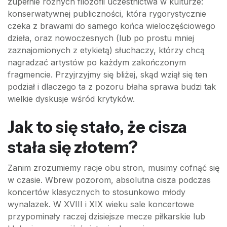
zupełnie różnych filozofii uczestnictwa w kulturze:
konserwatywnej publiczności, która rygorystycznie
czeka z brawami do samego końca wieloczęściowego
dzieła, oraz nowoczesnych (lub po prostu mniej
zaznajomionych z etykietą) słuchaczy, którzy chcą
nagradzać artystów po każdym zakończonym
fragmencie. Przyjrzyjmy się bliżej, skąd wziął się ten
podział i dlaczego ta z pozoru błaha sprawa budzi tak
wielkie dyskusje wśród krytyków.
Jak to się stało, że cisza
stała się złotem?
Zanim zrozumiemy racje obu stron, musimy cofnąć się
w czasie. Wbrew pozorom, absolutna cisza podczas
koncertów klasycznych to stosunkowo młody
wynalazek. W XVIII i XIX wieku sale koncertowe
przypominały raczej dzisiejsze mecze piłkarskie lub