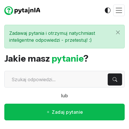
Zadawaj pytania i otrzymuj natychmiast
inteligentne odpowiedzi - przetestuj! :)
Jakie masz
pytanie
?
lub
Zadaj pytanie