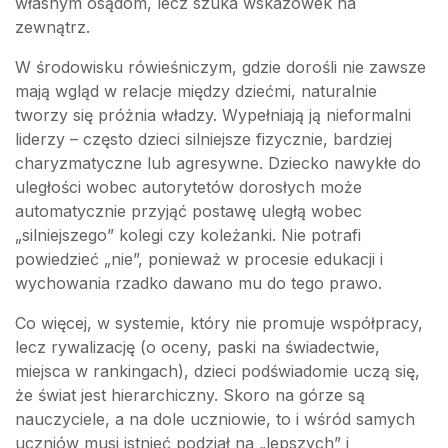
własnym osądom, lecz szuka wskazówek na
zewnątrz.
W środowisku rówieśniczym, gdzie dorośli nie zawsze
mają wgląd w relacje między dziećmi, naturalnie
tworzy się próżnia władzy. Wypełniają ją nieformalni
liderzy – często dzieci silniejsze fizycznie, bardziej
charyzmatyczne lub agresywne. Dziecko nawykłe do
uległości wobec autorytetów dorosłych może
automatycznie przyjąć postawę uległą wobec
„silniejszego” kolegi czy koleżanki. Nie potrafi
powiedzieć „nie”, ponieważ w procesie edukacji i
wychowania rzadko dawano mu do tego prawo.
Co więcej, w systemie, który nie promuje współpracy,
lecz rywalizację (o oceny, paski na świadectwie,
miejsca w rankingach), dzieci podświadomie uczą się,
że świat jest hierarchiczny. Skoro na górze są
nauczyciele, a na dole uczniowie, to i wśród samych
uczniów musi istnieć podział na „lepszych” i