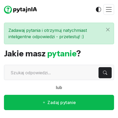
Zadawaj pytania i otrzymuj natychmiast
inteligentne odpowiedzi - przetestuj! :)
Jakie masz
pytanie
?
lub
Zadaj pytanie