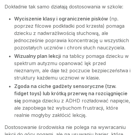
Dokładnie tak samo działają dostosowania w szkole:
Wyciszenie klasy i ograniczenie pisków
(np.
poprzez filcowe podkładki pod krzesła) pomaga
dziecku z nadwrażliwością słuchową, ale
jednocześnie poprawia koncentrację u wszystkich
pozostałych uczniów i chroni słuch nauczyciela.
Wizualny plan lekcji
na tablicy pomaga dziecku w
spektrum autyzmu opanować lęk przed
nieznanym, ale daje też poczucie bezpieczeństwa i
struktury każdemu uczniowi w klasie.
Zgoda na ciche gadżety sensoryczne (tzw.
fidget toys) lub krótką przerwę na rozciągnięcie
się
pomaga dziecku z ADHD rozładować napięcie,
ale zapobiega też wybuchom frustracji, które
realnie mogłyby zakłócić lekcję.
Dostosowanie środowiska nie polega na wywracaniu
lekcji do góry nogami, ale na usuwaniu barier, które