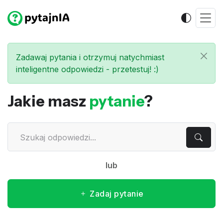
Zadawaj pytania i otrzymuj natychmiast
inteligentne odpowiedzi - przetestuj! :)
Jakie masz
pytanie
?
lub
Zadaj pytanie