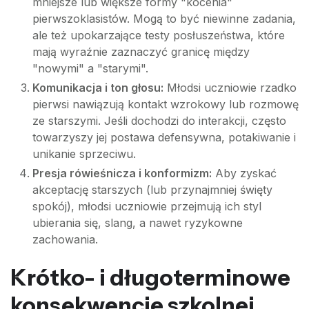
mniejsze lub większe formy "kocenia"
pierwszoklasistów. Mogą to być niewinne zadania,
ale też upokarzające testy posłuszeństwa, które
mają wyraźnie zaznaczyć granicę między
"nowymi" a "starymi".
Komunikacja i ton głosu:
Młodsi uczniowie rzadko
pierwsi nawiązują kontakt wzrokowy lub rozmowę
ze starszymi. Jeśli dochodzi do interakcji, często
towarzyszy jej postawa defensywna, potakiwanie i
unikanie sprzeciwu.
Presja rówieśnicza i konformizm:
Aby zyskać
akceptację starszych (lub przynajmniej święty
spokój), młodsi uczniowie przejmują ich styl
ubierania się, slang, a nawet ryzykowne
zachowania.
Krótko- i długoterminowe
konsekwencje szkolnej