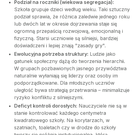
Podział na roczniki (wiekowa segregacja):
Szkoła grupuje dzieci według wieku. Taki sztuczny
podział sprawia, że różnica zaledwie jednego roku
lub dwóch lat w okresie dojrzewania staje się
ogromną przepaścią rozwojową, emocjonalną i
fizyczną. Starsi uczniowie są silniejsi, bardziej
doświadczeni i lepiej znają "zasady gry".
Ewolucyjna potrzeba struktury:
Ludzie jako
gatunek społeczny dążą do tworzenia hierarchii.
W grupach pozbawionych jasnego przywództwa
naturalnie wyłaniają się liderzy oraz osoby im
podporządkowane. Dla młodszych uczniów
uległość bywa strategią przetrwania – minimalizuje
ryzyko konfliktu z silniejszymi.
Deficyt kontroli dorosłych:
Nauczyciele nie są w
stanie kontrolować każdego centymetra
kwadratowego szkoły. Na korytarzach, w
szatniach, toaletach czy w drodze do szkoły
tworzy się próżnia instytucjonalna, którą