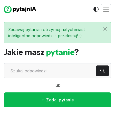
Zadawaj pytania i otrzymuj natychmiast
inteligentne odpowiedzi - przetestuj! :)
Jakie masz
pytanie
?
lub
Zadaj pytanie