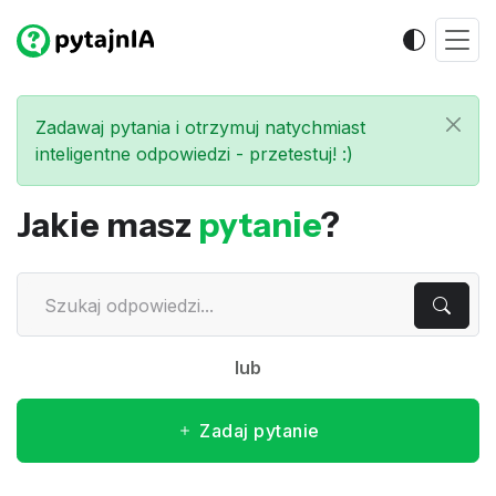
Zadawaj pytania i otrzymuj natychmiast
inteligentne odpowiedzi - przetestuj! :)
Jakie masz
pytanie
?
lub
Zadaj pytanie