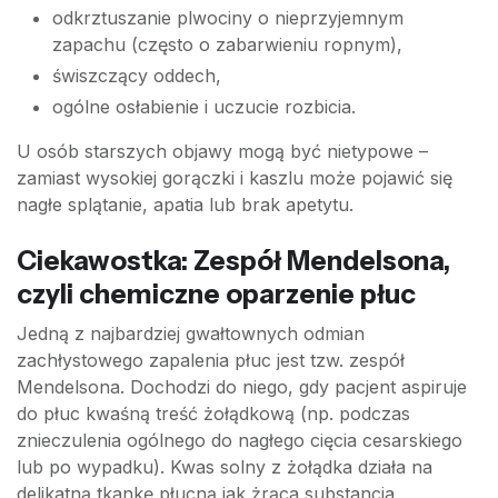
odkrztuszanie plwociny o nieprzyjemnym
zapachu (często o zabarwieniu ropnym),
świszczący oddech,
ogólne osłabienie i uczucie rozbicia.
U osób starszych objawy mogą być nietypowe –
zamiast wysokiej gorączki i kaszlu może pojawić się
nagłe splątanie, apatia lub brak apetytu.
Ciekawostka: Zespół Mendelsona,
czyli chemiczne oparzenie płuc
Jedną z najbardziej gwałtownych odmian
zachłystowego zapalenia płuc jest tzw. zespół
Mendelsona. Dochodzi do niego, gdy pacjent aspiruje
do płuc kwaśną treść żołądkową (np. podczas
znieczulenia ogólnego do nagłego cięcia cesarskiego
lub po wypadku). Kwas solny z żołądka działa na
delikatną tkankę płucną jak żrąca substancja,