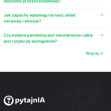
lobotomii przezoczodołowej?
Jak zapachy wpływają na nasz układ
nerwowy i emocje?
Czy kolejna pandemia jest nieunikniona i jakie
jest ryzyko jej wystąpienia?
Więcej »