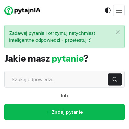
Zadawaj pytania i otrzymuj natychmiast
inteligentne odpowiedzi - przetestuj! :)
Jakie masz
pytanie
?
lub
Zadaj pytanie