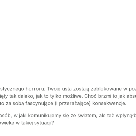
istycznego horroru: Twoje usta zostają zablokowane w p
unięty tak daleko, jak to tylko możliwe. Choć brzmi to jak
sie to za sobą fascynujące (i przerażające) konsekwencje.
sposób, w jaki komunikujemy się ze światem, ale też wpłyn
ieka w takiej sytuacji?