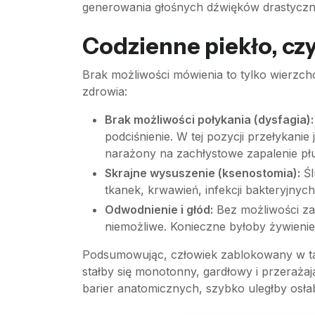
generowania głośnych dźwięków drastycznie 
Codzienne piekło, cz
Brak możliwości mówienia to tylko wierzchoł
zdrowia:
Brak możliwości połykania (dysfagia):
podciśnienie. W tej pozycji przełykanie 
narażony na zachłystowe zapalenie pł
Skrajne wysuszenie (ksenostomia):
Śl
tkanek, krwawień, infekcji bakteryjnyc
Odwodnienie i głód:
Bez możliwości zam
niemożliwe. Konieczne byłoby żywieni
Podsumowując, człowiek zablokowany w tak
stałby się monotonny, gardłowy i przeraża
barier anatomicznych, szybko uległby osł