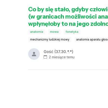
Co by się stało, gdyby człow
(w granicach możliwości ana
wpłynęłoby to na jego zdoln
anatomia
mowa
fonetyka
mechanizmy ludzkiej mowy
anatomia aparatu gł
Gość (37.30.*.*)
2 miesiące temu