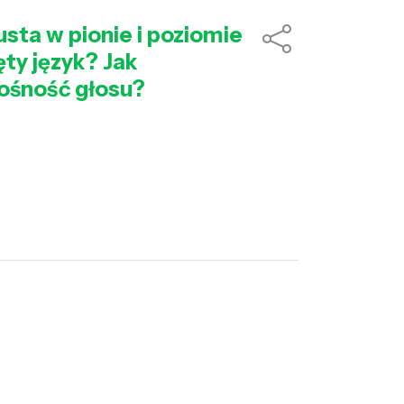
usta w pionie i poziomie
ty język? Jak
łośność głosu?