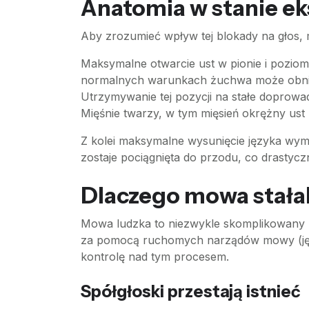
Anatomia w stanie eks
Aby zrozumieć wpływ tej blokady na głos, m
Maksymalne otwarcie ust w pionie i pozi
normalnych warunkach żuchwa może obniży
Utrzymywanie tej pozycji na stałe doprow
Mięśnie twarzy, w tym mięsień okrężny ust 
Z kolei maksymalne wysunięcie języka wyma
zostaje pociągnięta do przodu, co drastycz
Dlaczego mowa stałab
Mowa ludzka to niezwykle skomplikowany p
za pomocą ruchomych narządów mowy (języ
kontrolę nad tym procesem.
Spółgłoski przestają istnieć