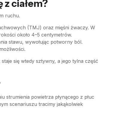
ę z ciałem?
em ruchu.
-żuchwowych (TMJ) oraz mięśni żwaczy. W
rokości około 4–5 centymetrów.
ania stawu, wywołując potworny ból.
możliwości.
aje się wtedy sztywny, a jego tylna część
?
iu strumienia powietrza płynącego z płuc
ym scenariuszu tracimy jakąkolwiek