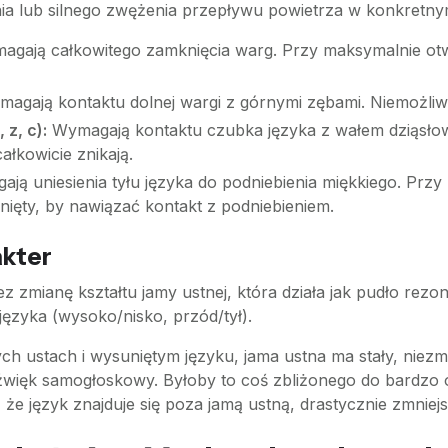
 lub silnego zwężenia przepływu powietrza w konkretnym
gają całkowitego zamknięcia warg. Przy maksymalnie otw
agają kontaktu dolnej wargi z górnymi zębami. Niemożli
 z, c):
Wymagają kontaktu czubka języka z wałem dziąsłow
ałkowicie znikają.
ją uniesienia tyłu języka do podniebienia miękkiego. Prz
gnięty, by nawiązać kontakt z podniebieniem.
akter
zez zmianę kształtu jamy ustnej, która działa jak pudło re
języka (wysoko/nisko, przód/tył).
 ustach i wysuniętym języku, jama ustna ma stały, niezmie
 dźwięk samogłoskowy. Byłoby to coś zbliżonego do bardzo 
że język znajduje się poza jamą ustną, drastycznie zmniejs