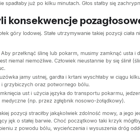
spadłaby już po kilku minutach. Głos stałby się zachrypni
yli konsekwencje pozagłosow
ek góry lodowej. Stałe utrzymywanie takiej pozycji ciała ni
Aby przełknąć ślinę lub pokarm, musimy zamknąć usta i do
jest niemal niemożliwe. Człowiek nieustannie by się ślinił (ś
uc.
uzówka jamy ustnej, gardła i krtani wyschłaby w ciągu kilk
h i grzybiczych oraz potwornego bólu.
knięcia ust i użycia języka do transportu pokarmu, jedzeni
e medyczne (np. przez zgłębnik nosowo-żołądkowy).
iej pozycji straciłby jakąkolwiek zdolność mowy, a jego 
jący jęk o stałej barwie. Choć początkowo taki krzyk mógł
abieniu z powodu bólu, wycieńczenia i wysuszenia dróg od