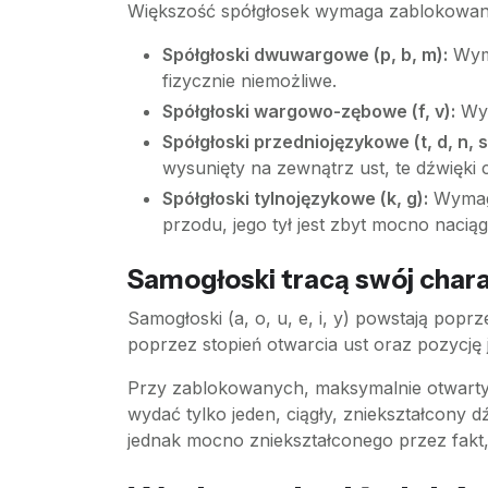
Większość spółgłosek wymaga zablokowania
Spółgłoski dwuwargowe (p, b, m):
Wyma
fizycznie niemożliwe.
Spółgłoski wargowo-zębowe (f, v):
Wym
Spółgłoski przedniojęzykowe (t, d, n, s,
wysunięty na zewnątrz ust, te dźwięki c
Spółgłoski tylnojęzykowe (k, g):
Wymaga
przodu, jego tył jest zbyt mocno nacią
Samogłoski tracą swój char
Samogłoski (a, o, u, e, i, y) powstają popr
poprzez stopień otwarcia ust oraz pozycję 
Przy zablokowanych, maksymalnie otwartych
wydać tylko jeden, ciągły, zniekształcony
jednak mocno zniekształconego przez fakt, 