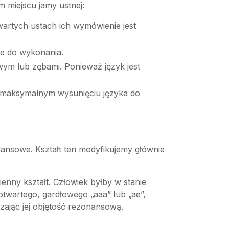
 miejscu jamy ustnej:
artych ustach ich wymówienie jest
we do wykonania.
ym lub zębami. Ponieważ język jest
y maksymalnym wysunięciu języka do
zonansowe. Kształt ten modyfikujemy głównie
nny kształt. Człowiek byłby w stanie
otwartego, gardłowego „aaa” lub „ae”,
zając jej objętość rezonansową.