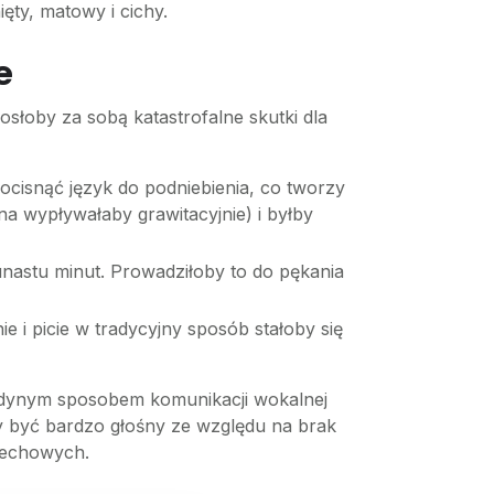
ęty, matowy i cichy.
e
osłoby za sobą katastrofalne skutki dla
cisnąć język do podniebienia, co tworzy
lina wypływałaby grawitacyjnie) i byłby
unastu minut. Prowadziłoby to do pękania
e i picie w tradycyjny sposób stałoby się
jedynym sposobem komunikacji wokalnej
by być bardzo głośny ze względu na brak
dechowych.