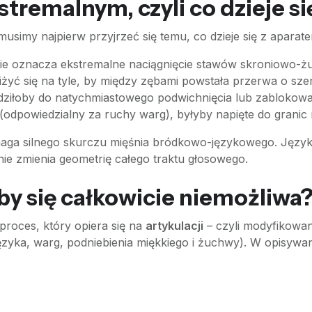
tremalnym, czyli co dzieje si
usimy najpierw przyjrzeć się temu, co dzieje się z aparat
omie oznacza ekstremalne naciągnięcie stawów skroniowo
ć się na tyle, by między zębami powstała przerwa o sze
adziłoby do natychmiastowego podwichnięcia lub zablokow
(odpowiedzialny za ruchy warg), byłyby napięte do granic 
ga silnego skurczu mięśnia bródkowo-językowego. Język st
nie zmienia geometrię całego traktu głosowego.
y się całkowicie niemożliwa
roces, który opiera się na
artykulacji
– czyli modyfikowan
ka, warg, podniebienia miękkiego i żuchwy). W opisywan