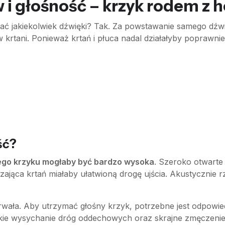
 głośność – krzyk rodem z h
ać jakiekolwiek dźwięki? Tak. Za powstawanie samego dźwi
w krtani. Ponieważ krtań i płuca nadal działałyby poprawn
ść?
go krzyku mogłaby być bardzo wysoka
. Szeroko otwarte
jąca krtań miałaby ułatwioną drogę ujścia. Akustycznie rz
wała. Aby utrzymać głośny krzyk, potrzebne jest odpowied
ybkie wysychanie dróg oddechowych oraz skrajne zmęczenie