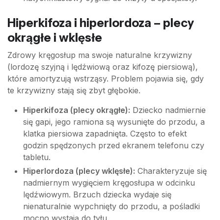
Hiperkifoza i hiperlordoza – plecy
okrągłe i wklęsłe
Zdrowy kręgosłup ma swoje naturalne krzywizny
(lordozę szyjną i lędźwiową oraz kifozę piersiową),
które amortyzują wstrząsy. Problem pojawia się, gdy
te krzywizny stają się zbyt głębokie.
Hiperkifoza (plecy okrągłe):
Dziecko nadmiernie
się gapi, jego ramiona są wysunięte do przodu, a
klatka piersiowa zapadnięta. Często to efekt
godzin spędzonych przed ekranem telefonu czy
tabletu.
Hiperlordoza (plecy wklęsłe):
Charakteryzuje się
nadmiernym wygięciem kręgosłupa w odcinku
lędźwiowym. Brzuch dziecka wydaje się
nienaturalnie wypchnięty do przodu, a pośladki
mocno wystają do tyłu.