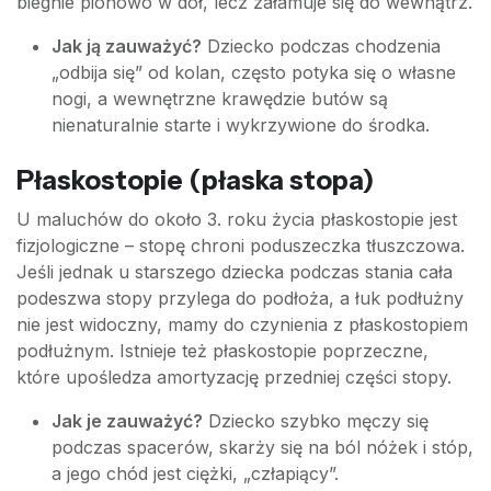
biegnie pionowo w dół, lecz załamuje się do wewnątrz.
Jak ją zauważyć?
Dziecko podczas chodzenia
„odbija się” od kolan, często potyka się o własne
nogi, a wewnętrzne krawędzie butów są
nienaturalnie starte i wykrzywione do środka.
Płaskostopie (płaska stopa)
U maluchów do około 3. roku życia płaskostopie jest
fizjologiczne – stopę chroni poduszeczka tłuszczowa.
Jeśli jednak u starszego dziecka podczas stania cała
podeszwa stopy przylega do podłoża, a łuk podłużny
nie jest widoczny, mamy do czynienia z płaskostopiem
podłużnym. Istnieje też płaskostopie poprzeczne,
które upośledza amortyzację przedniej części stopy.
Jak je zauważyć?
Dziecko szybko męczy się
podczas spacerów, skarży się na ból nóżek i stóp,
a jego chód jest ciężki, „człapiący”.