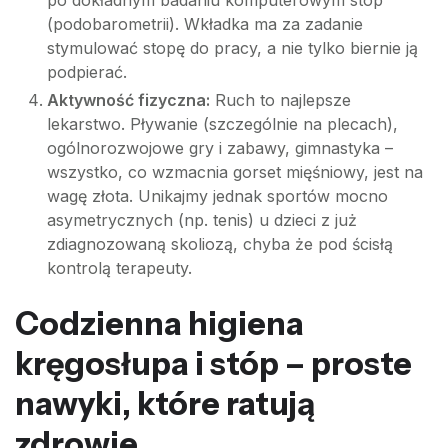
po dokładnym badaniu komputerowym stóp
(podobarometrii). Wkładka ma za zadanie
stymulować stopę do pracy, a nie tylko biernie ją
podpierać.
Aktywność fizyczna:
Ruch to najlepsze
lekarstwo. Pływanie (szczególnie na plecach),
ogólnorozwojowe gry i zabawy, gimnastyka –
wszystko, co wzmacnia gorset mięśniowy, jest na
wagę złota. Unikajmy jednak sportów mocno
asymetrycznych (np. tenis) u dzieci z już
zdiagnozowaną skoliozą, chyba że pod ścisłą
kontrolą terapeuty.
Codzienna higiena
kręgosłupa i stóp – proste
nawyki, które ratują
zdrowie