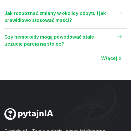
Jak rozpoznać zmiany w okolicy odbytu i jak
prawidłowo stosować maści?
Czy hemoroidy mogą powodować stałe
uczucie parcia na stolec?
Więcej »
Pytajnia.pl - Twoje pytania, nasze inteligentne