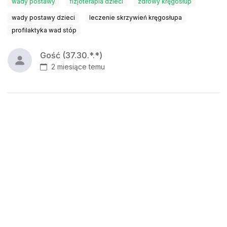
wady postawy
fizjoterapia dzieci
zdrowy kręgosłup
wady postawy dzieci
leczenie skrzywień kręgosłupa
profilaktyka wad stóp
Gość (37.30.*.*)
2 miesiące temu