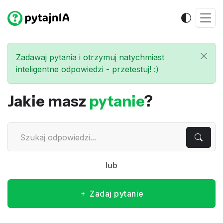
Zadawaj pytania i otrzymuj natychmiast
inteligentne odpowiedzi - przetestuj! :)
Jakie masz
pytanie
?
lub
Zadaj pytanie