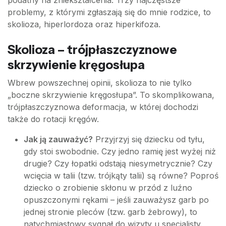
podatny na zniekształcenia. Trzy najczęstsze
problemy, z którymi zgłaszają się do mnie rodzice, to
skolioza, hiperlordoza oraz hiperkifoza.
Skolioza – trójpłaszczyznowe
skrzywienie kręgosłupa
Wbrew powszechnej opinii, skolioza to nie tylko
„boczne skrzywienie kręgosłupa”. To skomplikowana,
trójpłaszczyznowa deformacja, w której dochodzi
także do rotacji kręgów.
Jak ją zauważyć?
Przyjrzyj się dziecku od tyłu,
gdy stoi swobodnie. Czy jedno ramię jest wyżej niż
drugie? Czy łopatki odstają niesymetrycznie? Czy
wcięcia w talii (tzw. trójkąty talii) są równe? Poproś
dziecko o zrobienie skłonu w przód z luźno
opuszczonymi rękami – jeśli zauważysz garb po
jednej stronie pleców (tzw. garb żebrowy), to
natychmiastowy sygnał do wizyty u specjalisty.