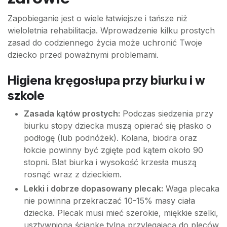
Zapobieganie jest o wiele łatwiejsze i tańsze niż
wieloletnia rehabilitacja. Wprowadzenie kilku prostych
zasad do codziennego życia może uchronić Twoje
dziecko przed poważnymi problemami.
Higiena kręgosłupa przy biurku i w
szkole
Zasada kątów prostych:
Podczas siedzenia przy
biurku stopy dziecka muszą opierać się płasko o
podłogę (lub podnóżek). Kolana, biodra oraz
łokcie powinny być zgięte pod kątem około 90
stopni. Blat biurka i wysokość krzesła muszą
rosnąć wraz z dzieckiem.
Lekki i dobrze dopasowany plecak:
Waga plecaka
nie powinna przekraczać 10-15% masy ciała
dziecka. Plecak musi mieć szerokie, miękkie szelki,
usztywnioną ściankę tylną przylegającą do pleców