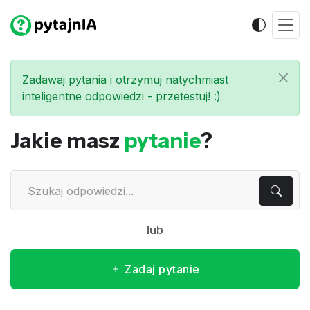
Zadawaj pytania i otrzymuj natychmiast
inteligentne odpowiedzi - przetestuj! :)
Jakie masz
pytanie
?
lub
Zadaj pytanie