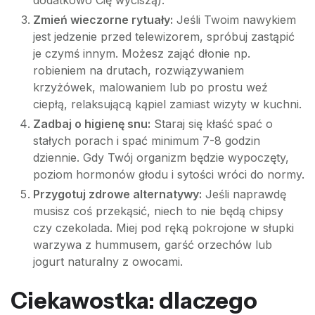
dodatkowo Cię wyciszą).
Zmień wieczorne rytuały:
Jeśli Twoim nawykiem
jest jedzenie przed telewizorem, spróbuj zastąpić
je czymś innym. Możesz zająć dłonie np.
robieniem na drutach, rozwiązywaniem
krzyżówek, malowaniem lub po prostu weź
ciepłą, relaksującą kąpiel zamiast wizyty w kuchni.
Zadbaj o higienę snu:
Staraj się kłaść spać o
stałych porach i spać minimum 7-8 godzin
dziennie. Gdy Twój organizm będzie wypoczęty,
poziom hormonów głodu i sytości wróci do normy.
Przygotuj zdrowe alternatywy:
Jeśli naprawdę
musisz coś przekąsić, niech to nie będą chipsy
czy czekolada. Miej pod ręką pokrojone w słupki
warzywa z hummusem, garść orzechów lub
jogurt naturalny z owocami.
Ciekawostka: dlaczego