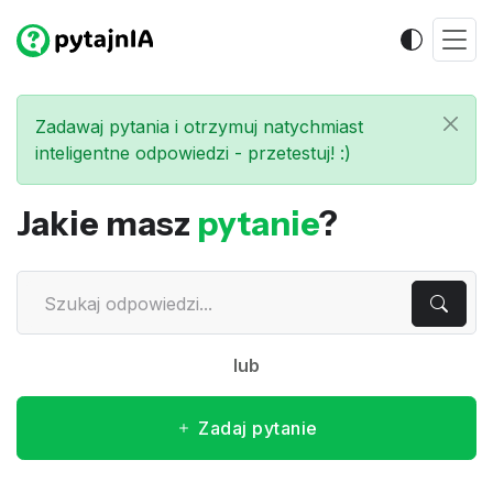
Zadawaj pytania i otrzymuj natychmiast
inteligentne odpowiedzi - przetestuj! :)
Jakie masz
pytanie
?
lub
Zadaj pytanie