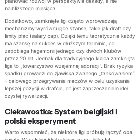
planować rozwój w perspektywie dekady, a nie
najbliższego miesiąca.
Dodatkowo, zamknięte ligi często wprowadzają
mechanizmy wyrównujące szanse, takie jak draft czy
limity płac (salary cap). Dzięki temu teoretycznie każdy
ma szansę na sukces w dłuższym terminie, co
zapobiega hegemonii jednego czy dwóch klubów
przez 20 lat. Jednak dla tradycyjnego kibica zamknięta
liga to „towarzystwo wzajemnej adoracji”. Brak ryzyka
spadku prowadzi do zjawiska zwanego „tankowaniem”
– celowego przegrywania meczów w celu uzyskania
lepszej pozycji w drafcie, co jest zaprzeczeniem idei
czystej rywalizacji.
Ciekawostka: System belgijski i
polski eksperyment
Warto wspomnieć, że niektóre ligi próbują łączyć oba
światy. W polskiej Ekstraklasie przez kilka lat