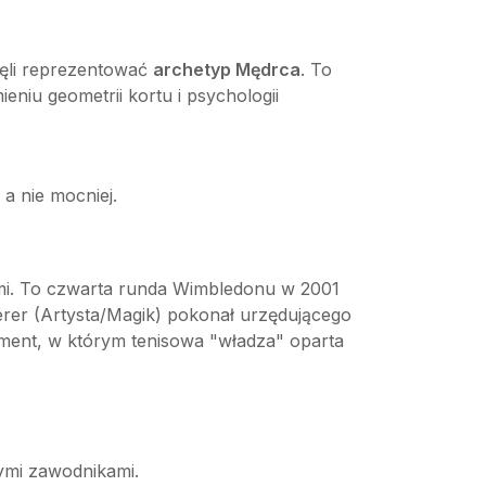
zęli reprezentować
archetyp Mędrca
. To
eniu geometrii kortu i psychologii
a nie mocniej.
pami. To czwarta runda Wimbledonu w 2001
derer (Artysta/Magik) pokonał urzędującego
oment, w którym tenisowa "władza" oparta
nymi zawodnikami.