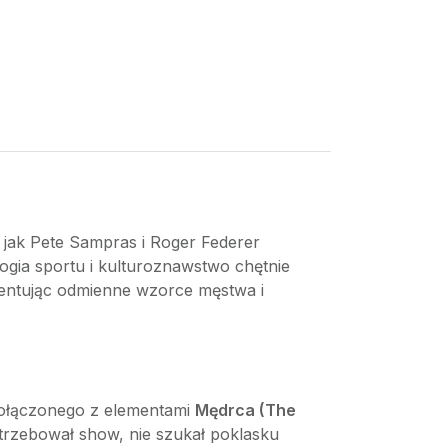
e jak Pete Sampras i Roger Federer
gia sportu i kulturoznawstwo chętnie
ezentując odmienne wzorce męstwa i
łączonego z elementami
Mędrca (The
otrzebował show, nie szukał poklasku