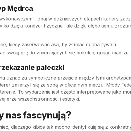
yp Mędrca
 "wykonawczym", obaj w późniejszych etapach kariery zac
ko dzięki kondycji fizycznej, ale dzięki głębokiemu zrozumi
nie, kiedy zaserwować asa, by złamać ducha rywala.
ć swoją grę do zmieniających się pokoleń, grając mądrzej, 
zekazanie pałeczki
można uznać za symboliczne przejście między tymi archety
ederer zmierzyli się ze sobą w oficjalnym meczu. Młody Fe
erenie. To wydarzenie jest często interpretowane jako m
wej erze wszechstronności i estetyki.
y nas fascynują?
ieć, dlaczego kibice tak mocno identyfikują się z konkret