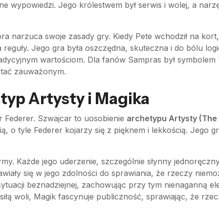
e wypowiedzi. Jego królestwem był serwis i wolej, a nar
a narzuca swoje zasady gry. Kiedy Pete wchodził na kort,
reguły. Jego gra była oszczędna, skuteczna i do bólu logi
 tradycyjnym wartościom. Dla fanów Sampras był symbolem "
ostać zauważonym.
typ Artysty i Magika
r Federer. Szwajcar to uosobienie
archetypu Artysty (The
cią, o tyle Federer kojarzy się z pięknem i lekkością. Jego g
formy. Każde jego uderzenie, szczególnie słynny jednoręc
awiały się w jego zdolności do sprawiania, że rzeczy niemoż
sytuacji beznadziejnej, zachowując przy tym nienaganną el
siłą woli, Magik fascynuje publiczność, sprawiając, że rze