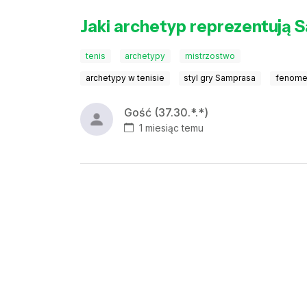
Jaki archetyp reprezentują 
tenis
archetypy
mistrzostwo
archetypy w tenisie
styl gry Samprasa
fenome
Gość (37.30.*.*)
1 miesiąc temu