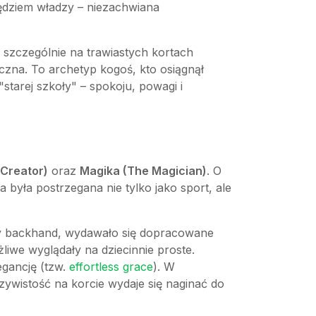
zędziem władzy – niezachwiana
 szczególnie na trawiastych kortach
czna. To archetyp kogoś, kto osiągnął
starej szkoły" – spokoju, powagi i
 Creator)
oraz
Magika (The Magician)
. O
ra była postrzegana nie tylko jako sport, ale
zny backhand, wydawało się dopracowane
liwe wyglądały na dziecinnie proste.
egancję (tzw.
effortless grace
). W
czywistość na korcie wydaje się naginać do