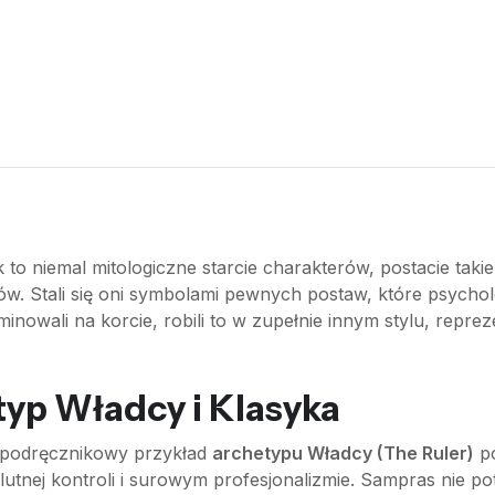
 to niemal mitologiczne starcie charakterów, postacie taki
. Stali się oni symbolami pewnych postaw, które psycholo
inowali na korcie, robili to w zupełnie innym stylu, repr
yp Władcy i Klasyka
o podręcznikowy przykład
archetypu Władcy (The Ruler)
po
olutnej kontroli i surowym profesjonalizmie. Sampras nie p