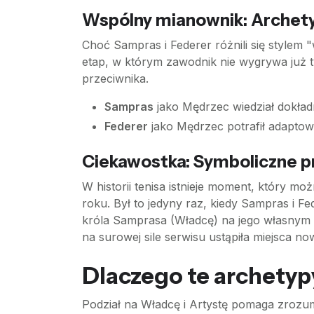
Wspólny mianownik: Archet
Choć Sampras i Federer różnili się stylem
etap, w którym zawodnik nie wygrywa już tyl
przeciwnika.
Sampras
jako Mędrzec wiedział dokład
Federer
jako Mędrzec potrafił adaptowa
Ciekawostka: Symboliczne pr
W historii tenisa istnieje moment, który 
roku. Był to jedyny raz, kiedy Sampras i F
króla Samprasa (Władcę) na jego własnym t
na surowej sile serwisu ustąpiła miejsca no
Dlaczego te archetyp
Podział na Władcę i Artystę pomaga zrozum