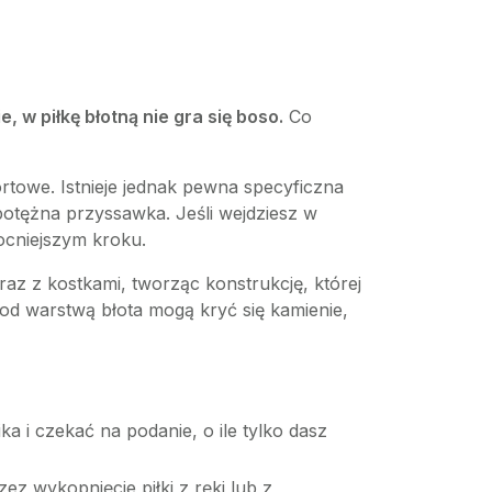
ie, w piłkę błotną nie gra się boso.
Co
towe. Istnieje jednak pewna specyficzna
 potężna przyssawka. Jeśli wejdziesz w
cniejszym kroku.
wraz z kostkami, tworząc konstrukcję, której
pod warstwą błota mogą kryć się kamienie,
a i czekać na podanie, o ile tylko dasz
z wykopnięcie piłki z ręki lub z