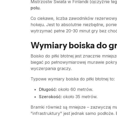
Mistrzostw Świata w Finlandii (ojczyźnie te
polu.
Co ciekawe, liczba zawodników rezerwowyc
hokeju. Jest to absolutnie niezbędne, poniew
wytrzymać pełne 20-30 minut gry bez choćb
Wymiary boiska do gr
Boisko do piłki błotnej jest znacznie mnie
biegać po pełnowymiarowej murawie pokry
wyczerpania graczy.
Typowe wymiary boiska do piłki błotnej to:
Długość:
około 60 metrów.
Szerokość:
około 35 metrów.
Bramki również są mniejsze – zazwyczaj ma
"infrastruktury" jest jednak samo podłoże. 