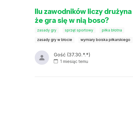
Ilu zawodników liczy drużyna 
że gra się w nią boso?
zasady gry
sprzęt sportowy
piłka błotna
zasady gry w błocie
wymiary boiska piłkarskiego
Gość (37.30.*.*)
1 miesiąc temu