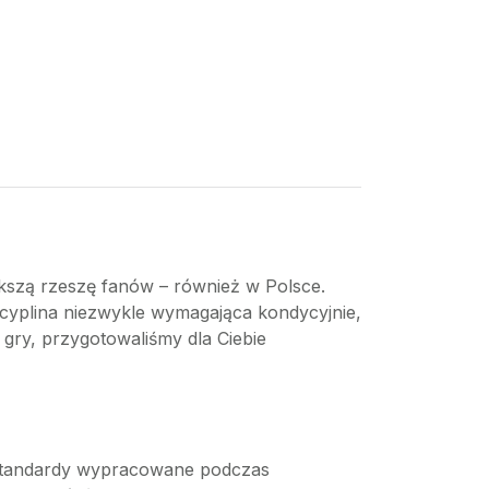
ększą rzeszę fanów – również w Polsce.
scyplina niezwykle wymagająca kondycyjnie,
j gry, przygotowaliśmy dla Ciebie
k standardy wypracowane podczas