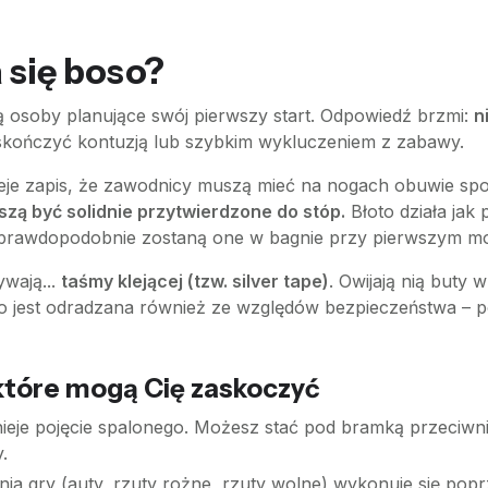
a się boso?
ją osoby planujące swój pierwszy start. Odpowiedź brzmi:
n
 skończyć kontuzją lub szybkim wykluczeniem z zabawy.
eje zapis, że zawodnicy muszą mieć na nogach obuwie spor
szą być solidnie przytwierdzone do stóp.
Błoto działa jak
 prawdopodobnie zostaną one w bagnie przy pierwszym mo
ywają...
taśmy klejącej (tzw. silver tape)
. Owijają nią buty 
boso jest odradzana również ze względów bezpieczeństwa – 
 które mogą Cię zaskoczyć
tnieje pojęcie spalonego. Możesz stać pod bramką przeciwnik
.
a gry (auty, rzuty rożne, rzuty wolne) wykonuje się poprze