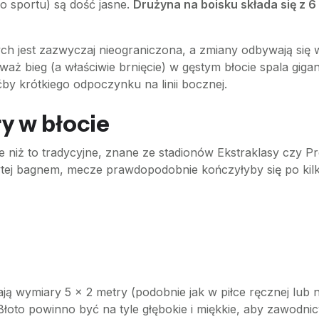
go sportu) są dość jasne.
Drużyna na boisku składa się z 
h jest zazwyczaj nieograniczona, a zmiany odbywają się w
aż bieg (a właściwie brnięcie) w gęstym błocie spala gigant
y krótkiego odpoczynku na linii bocznej.
y w błocie
jsze niż to tradycyjne, znane ze stadionów Ekstraklasy czy
tej bagnem, mecze prawdopodobnie kończyłyby się po kil
ją wymiary 5 x 2 metry (podobnie jak w piłce ręcznej lub 
Błoto powinno być na tyle głębokie i miękkie, aby zawodnic