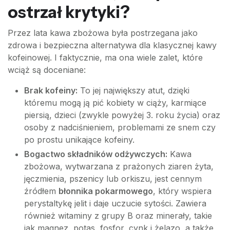
ostrzał krytyki?
Przez lata kawa zbożowa była postrzegana jako
zdrowa i bezpieczna alternatywa dla klasycznej kawy
kofeinowej. I faktycznie, ma ona wiele zalet, które
wciąż są doceniane:
Brak kofeiny:
To jej największy atut, dzięki
któremu mogą ją pić kobiety w ciąży, karmiące
piersią, dzieci (zwykle powyżej 3. roku życia) oraz
osoby z nadciśnieniem, problemami ze snem czy
po prostu unikające kofeiny.
Bogactwo składników odżywczych:
Kawa
zbożowa, wytwarzana z prażonych ziaren żyta,
jęczmienia, pszenicy lub orkiszu, jest cennym
źródłem
błonnika pokarmowego
, który wspiera
perystaltykę jelit i daje uczucie sytości. Zawiera
również witaminy z grupy B oraz minerały, takie
jak magnez, potas, fosfor, cynk i żelazo, a także