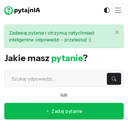
Zadawaj pytania i otrzymuj natychmiast
inteligentne odpowiedzi - przetestuj! :)
Jakie masz
pytanie
?
lub
Zadaj pytanie