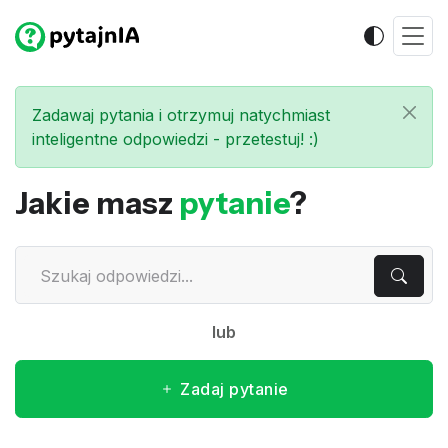
Zadawaj pytania i otrzymuj natychmiast
inteligentne odpowiedzi - przetestuj! :)
Jakie masz
pytanie
?
lub
Zadaj pytanie