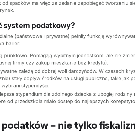
 od spadków ma więc za zadanie zapobiegać tworzeniu się 
rynek.
ić system podatkowy?
ialne (państwowe i prywatne) pełniły funkcję wyrównywani
a barier:
ją punktowo. Pomagają wybitnym jednostkom, ale nie zmien
łasnej firmy czy zakup mieszkania bez kredytu).
watne zależą od dobrej woli darczyńców. W czasach kryzy
znie) stały dopływ środków na usługi publiczne, takie jak 
o wybrani stypendyści.
epsze stypendium dla zdolnego dziecka z ubogiej rodziny
tóre od przedszkola miało dostęp do najlepszych korepetyt
podatków – nie tylko fiskaliz