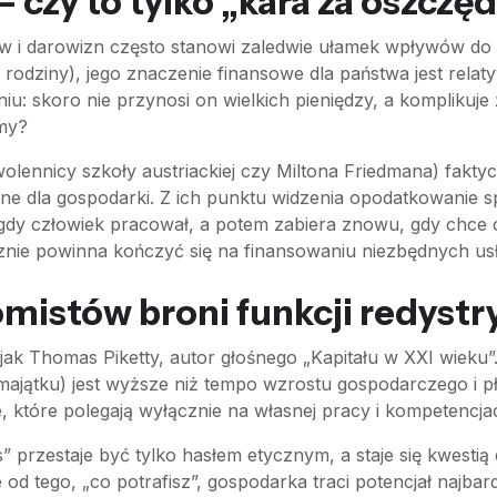
czy to tylko „kara za oszczę
ów i darowizn często stanowi zaledwie ułamek wpływów do 
j rodziny), jego znaczenie finansowe dla państwa jest relaty
iu: skoro nie przynosi on wielkich pieniędzy, a komplikuje
my?
lennicy szkoły austriackiej czy Miltona Friedmana) faktyczn
ralne dla gospodarki. Z ich punktu widzenia opodatkowanie
 gdy człowiek pracował, a potem zabiera znowu, gdy chc
cznie powinna kończyć się na finansowaniu niezbędnych us
mistów broni funkcji redystr
jak Thomas Piketty, autor głośnego „Kapitału w XXI wieku
ajątku) jest wyższe niż tempo wzrostu gospodarczego i pła
e, które polegają wyłącznie na własnej pracy i kompetencja
przestaje być tylko hasłem etycznym, a staje się kwestią 
ie od tego, „co potrafisz”, gospodarka traci potencjał najba