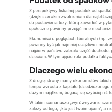
Podatek od spadków – 
Z perspektywy fiskalnej podatek od spadk
(dzięki szerokim zwolnieniom dla najbliższe
do postawienia tezy, którą zawarłeś w pytan
społeczne powinny przejąć inne mechaniz
Ekonomiści o poglądach liberalnych (np. zwo
powinny być jak najmniej uciążliwe i neut
najpierw państwo zabrało część dochodu,
dzieciom. W tym ujęciu rola podatku fakty
Dlaczego wielu ekono
Z drugiej strony mamy ekonomistów takich 
tempo wzrostu z kapitału (dziedziczonego m
dużym majątkiem, bogacą się szybciej niż t
W takim scenariuszu „wyrównywanie szans” 
zależy od tego, „kto jest twoim ojcem”, a n