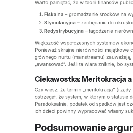
Warto pamiętać, że w teorii finansów publ
Fiskalna
– gromadzenie środków na wy
Stymulacyjna
– zachęcanie do określon
Redystrybucyjna
– łagodzenie nierów
Większość współczesnych systemów ekonomi
Ponieważ skrajne nierówności majątkowe czę
głównego nurtu (mainstreamu) zauważają, ż
„awansować”. Jeśli ta wiara zniknie, bo sy
Ciekawostka: Meritokracja 
Czy wiesz, że termin „meritokracja” (rządy
ostrzegał, że system, w którym o statusie d
Paradoksalnie, podatek od spadków jest czę
ich dzieci powinny wypracować własny suk
Podsumowanie argum