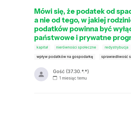
Mówi się, że podatek od spa
a nie od tego, w jakiej rodzin
podatków powinna być wyłącz
państwowe i prywatne prog
kapitał
nierówności społeczne
redystrybucja
wpływ podatków na gospodarkę
sprawiedliwość s
Gość (37.30.*.*)
1 miesiąc temu