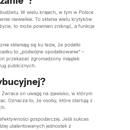
dzanie”?
budżetu. W wielu krajach, w tym w Polsce
wnie niewielkie. To skłania wielu krytyków
 życie, to może powinien zniknąć, a funkcje
ie skłaniają się ku tezie, że podatki
 spadku to „podwójne opodatkowanie” –
e on przekazać zgromadzony majątek
ług publicznych.
ybucyjnej?
”. Zwraca on uwagę na zjawisko, w którym
c. Oznacza to, że osoby, które startują z
ch.
efektywności gospodarczej. Jeśli sukces
rdziej utalentowanych jednostek z