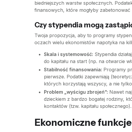
biedniejszych warstw społecznych. Podatek
finansowych, które mogłyby zabetonować 
Czy stypendia mogą zastąp
Twoja propozycja, aby to programy stypend
oczach wielu ekonomistów napotyka na kilk
Skala i systemowość:
Stypendia działa
do kapitału na start (np. na otwarcie w
Stabilność finansowania:
Programy pry
pierwsze. Podatki zapewniają (teoretyc
których korzystają wszyscy, a nie tylk
Problem „wyścigu zbrojeń”:
Nawet najl
dzieckiem z bardzo bogatej rodziny, k
kontaktów (tzw. kapitału społecznego).
Ekonomiczne funkcje 