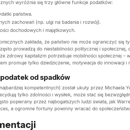
icznych wyróżnia się trzy główne funkcje podatków:
datki państwa.
ych zachowań (np. ulgi na badania i rozwój).
ności dochodowych i majątkowych.
cznych zakłada, że państwo nie może ograniczyć się tylk
sto prowadzą do niestabilności politycznej i społecznej, 
e zdrowy kapitalizm potrzebuje mobilności społecznej – wi
stem promuje tylko dziedziczenie, motywacja do innowacji i
a podatek od spadków
 najbardziej kompetentnych) został ukuty przez Michaela Y
ecydują tylko zdolności i wysiłek, może stać się bezwzględ
sto popierany przez najbogatszych ludzi świata, jak Warren
ces, a ogromne fortuny powinny wracać do społeczeństwa,
entacji