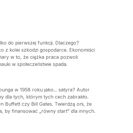
o do pierwszej funkcji. Dlaczego?
co z kolei szkodzi gospodarce. Ekonomiści
ary w to, że ciężka praca pozwoli
 nauki w społeczeństwie spada.
ounga w 1958 roku jako... satyra? Autor
ny dla tych, którym tych cech zabrakło.
 Buffett czy Bill Gates. Twierdzą oni, że
 by finansować „równy start” dla innych.