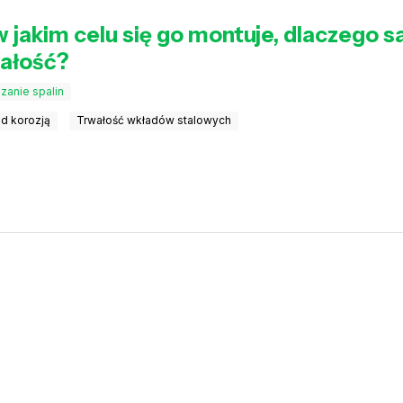
 jakim celu się go montuje, dlaczego s
wałość?
anie spalin
d korozją
Trwałość wkładów stalowych