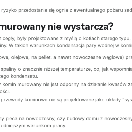
ryzyko przedostania się ognia z ewentualnego pożaru sad
murowany nie wystarcza?
egły, były projektowane z myślą o kotłach starego typu, 
iny. W takich warunkach kondensacja pary wodnej w komin
e, olejowe, na pellet, a nawet nowoczesne węglowe) prac
spaliny o znacznie niższej temperaturze, co, jak wspomni
cego kondensatu.
 komin murowany nie jest odporny na działanie kwasów z
ości.
rzewody kominowe nie są projektowane jako układy "syst
iany pieca na nowoczesny, czy budowy domu z nowoczes
trudniejszym warunkom pracy.