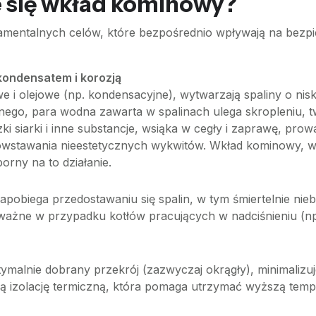
e się wkład kominowy?
ntalnych celów, które bezpośrednio wpływają na bezpiecz
ondensatem i korozją
 i olejowe (np. kondensacyjne), wytwarzają spaliny o nisk
ego, para wodna zawarta w spalinach ulega skropleniu, 
ki siarki i inne substancje, wsiąka w cegły i zaprawę, pro
 powstawania nieestetycznych wykwitów. Wkład kominowy,
porny na to działanie.
apobiega przedostawaniu się spalin, w tym śmiertelnie nie
ważne w przypadku kotłów pracujących w nadciśnieniu (np.
tymalnie dobrany przekrój (zazwyczaj okrągły), minimalizu
ją izolację termiczną, która pomaga utrzymać wyższą tempe