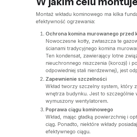
W jakim celu montuj
Montaż wkładu kominowego ma kilka fundame
efektywność ogrzewania:
Ochrona komina murowanego przed k
Nowoczesne kotły, zwłaszcza te gazowe
ścianami tradycyjnego komina murowan
Ten kondensat, zawierający lotne związ
nieuchronnego niszczenia (korozji) i
odpowiedniej stali nierdzewnej), jest od
Zapewnienie szczelności
Wkład tworzy szczelny system, który z
wnętrza budynku. Jest to szczególnie 
wymuszony wentylatorem.
Poprawa ciągu kominowego
Wkład, mając gładką powierzchnię i op
ciąg. Ponadto, niektóre wkłady posiada
efektywnego ciągu.