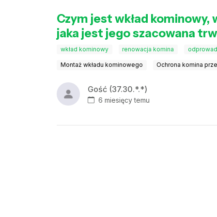
Czym jest wkład kominowy, w
jaka jest jego szacowana tr
wkład kominowy
renowacja komina
odprowadz
Montaż wkładu kominowego
Ochrona komina prze
Gość (37.30.*.*)
6 miesięcy temu