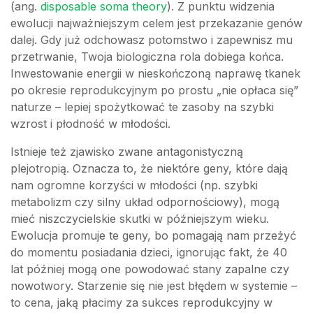
(ang.
disposable soma theory
). Z punktu widzenia
ewolucji najważniejszym celem jest przekazanie genów
dalej. Gdy już odchowasz potomstwo i zapewnisz mu
przetrwanie, Twoja biologiczna rola dobiega końca.
Inwestowanie energii w nieskończoną naprawę tkanek
po okresie reprodukcyjnym po prostu „nie opłaca się”
naturze – lepiej spożytkować te zasoby na szybki
wzrost i płodność w młodości.
Istnieje też zjawisko zwane antagonistyczną
plejotropią. Oznacza to, że niektóre geny, które dają
nam ogromne korzyści w młodości (np. szybki
metabolizm czy silny układ odpornościowy), mogą
mieć niszczycielskie skutki w późniejszym wieku.
Ewolucja promuje te geny, bo pomagają nam przeżyć
do momentu posiadania dzieci, ignorując fakt, że 40
lat później mogą one powodować stany zapalne czy
nowotwory. Starzenie się nie jest błędem w systemie –
to cena, jaką płacimy za sukces reprodukcyjny w