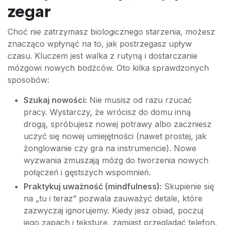
zegar
Choć nie zatrzymasz biologicznego starzenia, możesz
znacząco wpłynąć na to, jak postrzegasz upływ
czasu. Kluczem jest walka z rutyną i dostarczanie
mózgowi nowych bodźców. Oto kilka sprawdzonych
sposobów:
Szukaj nowości:
Nie musisz od razu rzucać
pracy. Wystarczy, że wrócisz do domu inną
drogą, spróbujesz nowej potrawy albo zaczniesz
uczyć się nowej umiejętności (nawet prostej, jak
żonglowanie czy gra na instrumencie). Nowe
wyzwania zmuszają mózg do tworzenia nowych
połączeń i gęstszych wspomnień.
Praktykuj uważność (mindfulness):
Skupienie się
na „tu i teraz” pozwala zauważyć detale, które
zazwyczaj ignorujemy. Kiedy jesz obiad, poczuj
jego zapach i teksturę, zamiast przeglądać telefon.