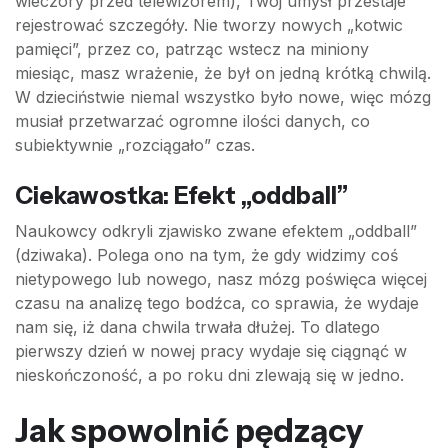
wieczory przed telewizorem), Twój umysł przestaje
rejestrować szczegóły. Nie tworzy nowych „kotwic
pamięci”, przez co, patrząc wstecz na miniony
miesiąc, masz wrażenie, że był on jedną krótką chwilą.
W dzieciństwie niemal wszystko było nowe, więc mózg
musiał przetwarzać ogromne ilości danych, co
subiektywnie „rozciągało” czas.
Ciekawostka: Efekt „oddball”
Naukowcy odkryli zjawisko zwane efektem „oddball”
(dziwaka). Polega ono na tym, że gdy widzimy coś
nietypowego lub nowego, nasz mózg poświęca więcej
czasu na analizę tego bodźca, co sprawia, że wydaje
nam się, iż dana chwila trwała dłużej. To dlatego
pierwszy dzień w nowej pracy wydaje się ciągnąć w
nieskończoność, a po roku dni zlewają się w jedno.
Jak spowolnić pędzący