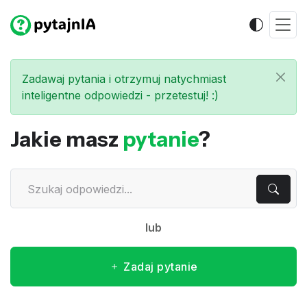
Zadawaj pytania i otrzymuj natychmiast
inteligentne odpowiedzi - przetestuj! :)
Jakie masz
pytanie
?
lub
Zadaj pytanie