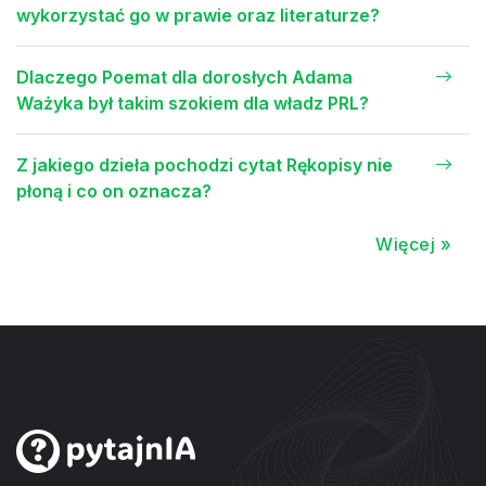
wykorzystać go w prawie oraz literaturze?
Dlaczego Poemat dla dorosłych Adama
Ważyka był takim szokiem dla władz PRL?
Z jakiego dzieła pochodzi cytat Rękopisy nie
płoną i co on oznacza?
Więcej »