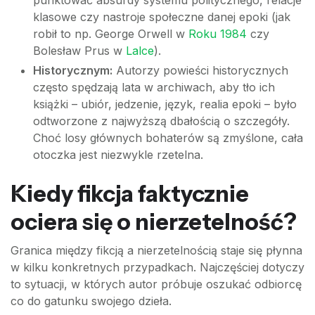
punktować absurdy systemu politycznego, relacje
klasowe czy nastroje społeczne danej epoki (jak
robił to np. George Orwell w
Roku 1984
czy
Bolesław Prus w
Lalce
).
Historycznym:
Autorzy powieści historycznych
często spędzają lata w archiwach, aby tło ich
książki – ubiór, jedzenie, język, realia epoki – było
odtworzone z najwyższą dbałością o szczegóły.
Choć losy głównych bohaterów są zmyślone, cała
otoczka jest niezwykle rzetelna.
Kiedy fikcja faktycznie
ociera się o nierzetelność?
Granica między fikcją a nierzetelnością staje się płynna
w kilku konkretnych przypadkach. Najczęściej dotyczy
to sytuacji, w których autor próbuje oszukać odbiorcę
co do gatunku swojego dzieła.