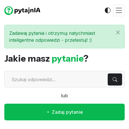
Zadawaj pytania i otrzymuj natychmiast
inteligentne odpowiedzi - przetestuj! :)
Jakie masz
pytanie
?
lub
Zadaj pytanie