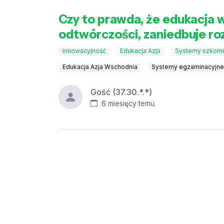
Czy to prawda, że edukacja w
odtwórczości, zaniedbuje ro
innowacyjność
Edukacja Azja
Systemy szkoln
Edukacja Azja Wschodnia
Systemy egzaminacyjn
Gość (37.30.*.*)
6 miesięcy temu