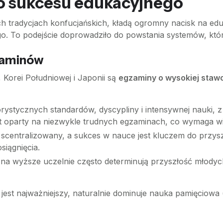
go sukcesu edukacyjnego
ych tradycjach konfucjańskich, kładą ogromny nacisk na edu
 To podejście doprowadziło do powstania systemów, które
gzaminów
Korei Południowej i Japonii są
egzaminy o wysokiej staw
orystycznych standardów, dyscypliny i intensywnej nauki, 
jest oparty na niezwykle trudnych egzaminach, co wymaga w
 scentralizowany, a sukces w nauce jest kluczem do przy
siągnięcia.
a wyższe uczelnie często determinują przyszłość młodych
jest najważniejszy, naturalnie dominuje nauka pamięciowa