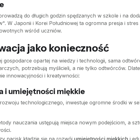
ne
a prowadzą do długich godzin spędzanych w szkole i na dod
 W Japonii i Korei Południowej ta ogromna presja i stres
rowotnych wśród uczniów.
wacja jako konieczność
ej gospodarce opartej na wiedzy i technologii, sama odtw
czych, potrzebują myślicieli, a nie tylko odtwórców. Dlate
nie innowacyjności i kreatywności:
a i umiejętności miękkie
ozwoju technologicznego, inwestuje ogromne środki w sek
ody nauczania ustępują miejsca nowym podejściom, a sztuc
ości.
y nacisk kładzie się na rozwój
umiejętności miękkich
i ed