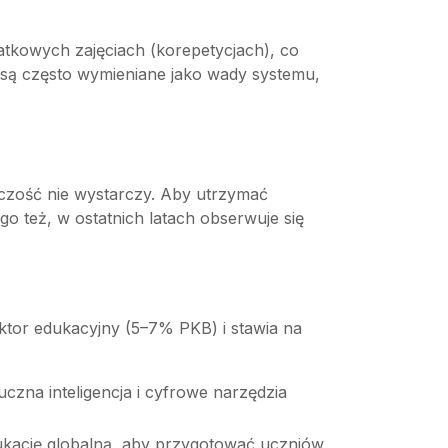
atkowych zajęciach (korepetycjach), co
 są często wymieniane jako wady systemu,
órczość nie wystarczy. Aby utrzymać
go też, w ostatnich latach obserwuje się
tor edukacyjny (5–7% PKB) i stawia na
zna inteligencja i cyfrowe narzędzia
ukację globalną, aby przygotować uczniów