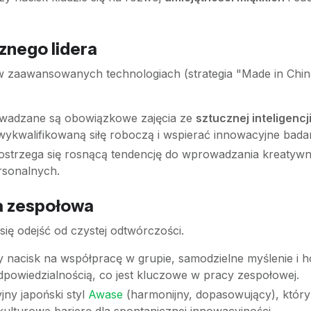
znego lidera
w zaawansowanych technologiach (strategia "Made in China
adzane są obowiązkowe zajęcia ze
sztucznej inteligencji
ykwalifikowaną siłę roboczą i wspierać innowacyjne badan
strzega się rosnącą tendencję do wprowadzania kreatyw
rsonalnych.
ca zespołowa
ię odejść od czystej odtwórczości.
y nacisk na współpracę w grupie, samodzielne myślenie i ho
 odpowiedzialnością, co jest kluczowe w pracy zespołowej.
jny japoński styl
Awase
(harmonijny, dopasowujący), który 