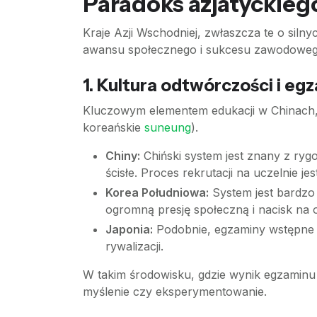
Paradoks azjatyckie
Kraje Azji Wschodniej, zwłaszcza te o siln
awansu społecznego i sukcesu zawodowego.
1. Kultura odtwórczości i e
Kluczowym elementem edukacji w Chinach, 
koreańskie
suneung
).
Chiny:
Chiński system jest znany z ryg
ścisłe. Proces rekrutacji na uczelnie 
Korea Południowa:
System jest bardzo
ogromną presję społeczną i nacisk na o
Japonia:
Podobnie, egzaminy wstępne n
rywalizacji.
W takim środowisku, gdzie wynik egzaminu 
myślenie czy eksperymentowanie.