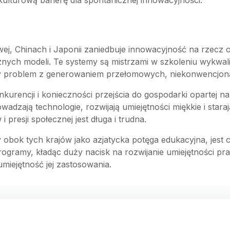
kulturową barierę dla spontanicznej innowacyjności.
wej, Chinach i Japonii zaniedbuje innowacyjność na rzecz 
znych modeli. Te systemy są mistrzami w szkoleniu wykwa
ły problem z generowaniem przełomowych, niekonwencjon
urencji i konieczności przejścia do gospodarki opartej na
adzają technologie, rozwijają umiejętności miękkie i star
presji społecznej jest długa i trudna.
obok tych krajów jako azjatycka potęga edukacyjna, jest 
ramy, kładąc duży nacisk na rozwijanie umiejętności prak
umiejętność jej zastosowania.