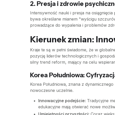
2. Presja i zdrowie psychicz
Intensywność nauki i presja na osiągnięci
bywa określane mianem "wyścigu szczurów".
prowadzące do wypalenia i problemów zd
Kierunek zmian: Inno
Kraje te są w pełni świadome, że w globaln
pozycję liderów technologicznych i gospodar
silny trend reform, mający na celu wspiera
Korea Południowa: Cyfryzacj
Korea Południowa, znana z dynamicznego r
nowoczesne uczelnie.
Innowacyjne podejście:
Tradycyjne met
edukacyjne mają otwierać nowe możliw
Umiejętności przyszłości:
Coraz większ