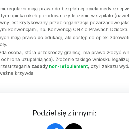
nieregularni mają prawo do bezpłatnej opieki medycznej
w
w tym opieka okołoporodowa czy leczenie w szpitalu (nawet 
prawny jest krytykowany przez organizacje pozarządowe j
ymi konwencjami, np. Konwencją ONZ o Prawach Dziecka.
ych mają prawo do edukacji, ale dostęp do opieki zdrowotne
oły.
da osoba, która przekroczy granicę, ma prawo złożyć wni
ochrona uzupełniająca). Złożenie takiego wniosku legalizu
przestrzegania
zasady
non-refoulement
, czyli zakazu wyd
oważna krzywda.
Podziel się z innymi: