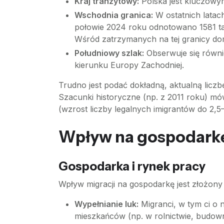
Kraj tranzytowy:
Polska jest kluczowym
Wschodnia granica:
W ostatnich latac
połowie 2024 roku odnotowano 1581 t
Wśród zatrzymanych na tej granicy domi
Południowy szlak:
Obserwuje się równie
kierunku Europy Zachodniej.
Trudno jest podać dokładną, aktualną licz
Szacunki historyczne (np. z 2011 roku) mó
(wzrost liczby legalnych imigrantów do 2,
Wpływ na gospodarkę
Gospodarka i rynek pracy
Wpływ migracji na gospodarkę jest złożony 
Wypełnianie luk:
Migranci, w tym ci o 
mieszkańców (np. w rolnictwie, budown