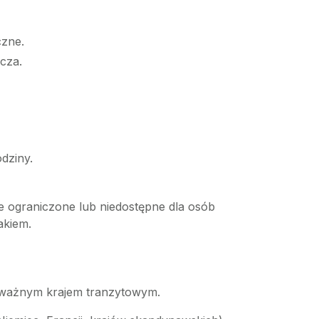
czne.
cza.
dziny.
e ograniczone lub niedostępne dla osób
akiem.
 i ważnym krajem tranzytowym.