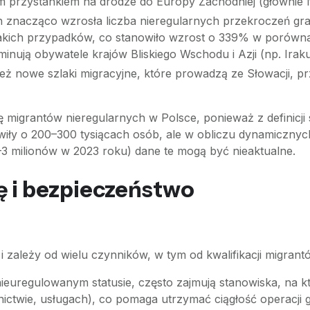
 przystankiem na drodze do Europy Zachodniej (głównie N
h znacząco wzrosła liczba nieregularnych przekroczeń gran
akich przypadków, co stanowiło wzrost o 339% w porówna
nują obywatele krajów Bliskiego Wschodu i Azji (np. Iraku,
ż nowe szlaki migracyjne, które prowadzą ze Słowacji, pr
bę migrantów nieregularnych w Polsce, ponieważ z definicj
wiły o 200–300 tysiącach osób, ale w obliczu dynamicznyc
5–3 milionów w 2023 roku) dane te mogą być nieaktualne.
 i bezpieczeństwo
i zależy od wielu czynników, w tym od kwalifikacji migrant
nieuregulowanym statusie, często zajmują stanowiska, na 
ictwie, usługach), co pomaga utrzymać ciągłość operacji