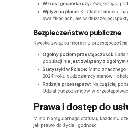
Wzrost gospodarczy:
Zwiększając poda
Wpływ na płace:
Krótkoterminowo, nap
kwalifikacjach, ale w dłuższej perspe
Bezpieczeństwo publiczne
Kwestia związku migracji z przestępczością 
Ogólny poziom przestępczości:
Badani
populacji
nie jest związany z ogólnym
Statystyki w Polsce:
Mimo znacznego wz
2024 roku cudzoziemcy stanowili około
Rodzaje przestępstw:
Najczęściej pop
Udział cudzoziemców w przestępstwach
Prawa i dostęp do us
Mimo nieregularnego statusu, każdemu czł
jak prawo do życia i godności.