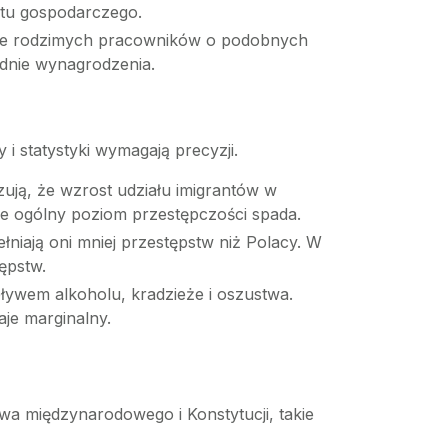
stu gospodarczego.
ace rodzimych pracowników o podobnych
ednie wynagrodzenia.
 i statystyki wymagają precyzji.
ują, że wzrost udziału imigrantów w
e ogólny poziom przestępczości spada.
iają oni mniej przestępstw niż Polacy. W
ępstw.
ywem alkoholu, kradzieże i oszustwa.
je marginalny.
a międzynarodowego i Konstytucji, takie