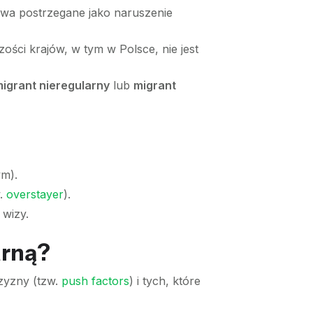
bywa postrzegane jako naruszenie
ości krajów, w tym w Polsce, nie jest
igrant nieregularny
lub
migrant
ym).
w.
overstayer
).
 wizy.
arną?
czyzny (tzw.
push factors
) i tych, które