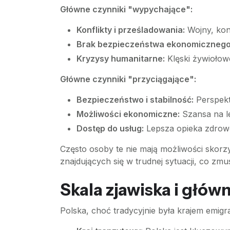
Główne czynniki "wypychające":
Konflikty i prześladowania:
Wojny, konf
Brak bezpieczeństwa ekonomicznego
Kryzysy humanitarne:
Klęski żywiołow
Główne czynniki "przyciągające":
Bezpieczeństwo i stabilność:
Perspekt
Możliwości ekonomiczne:
Szansa na le
Dostęp do usług:
Lepsza opieka zdrowo
Często osoby te nie mają możliwości skorz
znajdujących się w trudnej sytuacji, co zm
Skala zjawiska i głów
Polska, choć tradycyjnie była krajem emigr