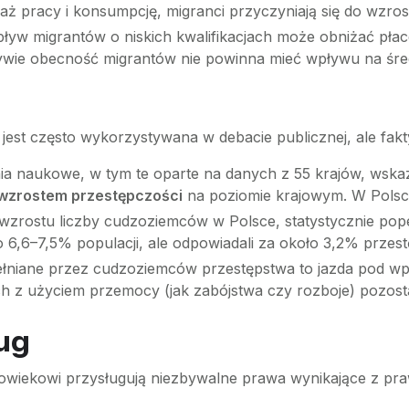
ż pracy i konsumpcję, migranci przyczyniają się do wzro
ływ migrantów o niskich kwalifikacjach może obniżać pł
ktywie obecność migrantów nie powinna mieć wpływu na śr
jest często wykorzystywana w debacie publicznej, ale fakty
a naukowe, w tym te oparte na danych z 55 krajów, wskaz
 wzrostem przestępczości
na poziomie krajowym. W Polsc
rostu liczby cudzoziemców w Polsce, statystycznie popełn
 6,6–7,5% populacji, ale odpowiadali za około 3,2% przest
ełniane przez cudzoziemców przestępstwa to jazda pod wpł
 z użyciem przemocy (jak zabójstwa czy rozboje) pozosta
ług
owiekowi przysługują niezbywalne prawa wynikające z praw