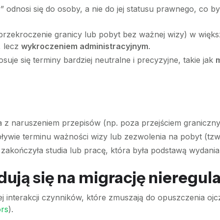
” odnosi się do osoby, a nie do jej statusu prawnego, co 
przekroczenie granicy lub pobyt bez ważnej wizy) w większ
, lecz
wykroczeniem administracyjnym
.
suje się terminy bardziej neutralne i precyzyjne, takie jak
m
a z naruszeniem przepisów (np. poza przejściem graniczn
ływie terminu ważności wizy lub zezwolenia na pobyt (tz
 zakończyła studia lub pracę, która była podstawą wydania
ują się na migrację nieregul
ej interakcji czynników, które zmuszają do opuszczenia oj
ors
).