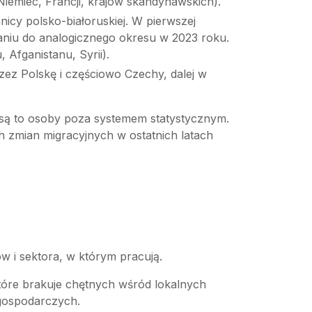
iemiec, Francji, krajów skandynawskich).
icy polsko-białoruskiej. W pierwszej
niu do analogicznego okresu w 2023 roku.
 Afganistanu, Syrii).
zez Polskę i częściowo Czechy, dalej w
i są to osoby poza systemem statystycznym.
h zmian migracyjnych w ostatnich latach
ów i sektora, w którym pracują.
które brakuje chętnych wśród lokalnych
 gospodarczych.