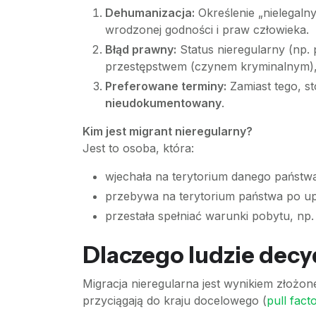
Dehumanizacja:
Określenie „nielegalny
wrodzonej godności i praw człowieka.
Błąd prawny:
Status nieregularny (np. 
przestępstwem (czynem kryminalnym)
Preferowane terminy:
Zamiast tego, sto
nieudokumentowany
.
Kim jest migrant nieregularny?
Jest to osoba, która:
wjechała na terytorium danego państw
przebywa na terytorium państwa po up
przestała spełniać warunki pobytu, np.
Dlaczego ludzie decyd
Migracja nieregularna jest wynikiem złożon
przyciągają do kraju docelowego (
pull fact