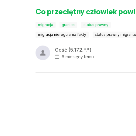
Co przeciętny człowiek powi
migracja
granica
status prawny
migracja nieregularna fakty
status prawny migrant
Gość (5.172.*.*)
6 miesięcy temu