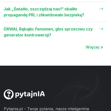
Jak „Światło, oszczędzaj nas!” obaliło
propagandę PRL i zlikwidowało bezpiekę?
DRWAL Rębajło: Fenomen, głos sprzeciwu czy
generator kontrowersji?
Więcej »
Pytajnia.pl - Twoje pytania, nasze inteligentne