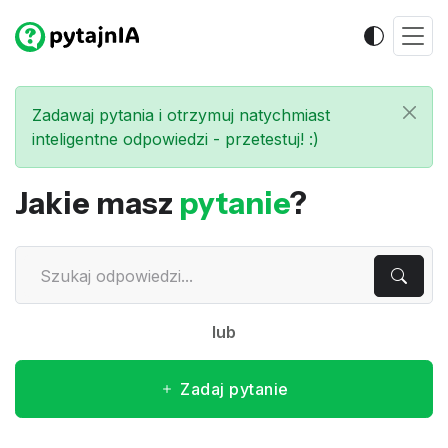
Zadawaj pytania i otrzymuj natychmiast
inteligentne odpowiedzi - przetestuj! :)
Jakie masz
pytanie
?
lub
Zadaj pytanie