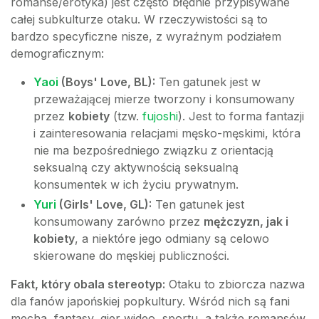
romanse/erotyka) jest często błędnie przypisywane
całej subkulturze otaku. W rzeczywistości są to
bardzo specyficzne nisze, z wyraźnym podziałem
demograficznym:
Yaoi
(Boys' Love, BL):
Ten gatunek jest w
przeważającej mierze tworzony i konsumowany
przez
kobiety
(tzw.
fujoshi
). Jest to forma fantazji
i zainteresowania relacjami męsko-męskimi, która
nie ma bezpośredniego związku z orientacją
seksualną czy aktywnością seksualną
konsumentek w ich życiu prywatnym.
Yuri
(Girls' Love, GL):
Ten gatunek jest
konsumowany zarówno przez
mężczyzn, jak i
kobiety
, a niektóre jego odmiany są celowo
skierowane do męskiej publiczności.
Fakt, który obala stereotyp:
Otaku to zbiorcza nazwa
dla fanów japońskiej popkultury. Wśród nich są fani
mecha, fantasy, gier wideo, sportu, a także romansów.