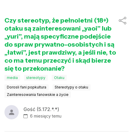
Czy stereotyp, że pełnoletni (18+)
otaku są zainteresowani „yaoi” lub
„yuri”, mają specyficzne podejście
do spraw prywatno-osobistych i są
„łatwi”, jest prawdziwy, a jeśli nie, to
co ma temu przeczyć i skąd bierze
się to przekonanie?
media
stereotypy
Otaku
Dorosli fani popkultura
Stereotypy o otaku
Zainteresowania fanowskie a życie
Gość (5.172.*.*)
6 miesięcy temu