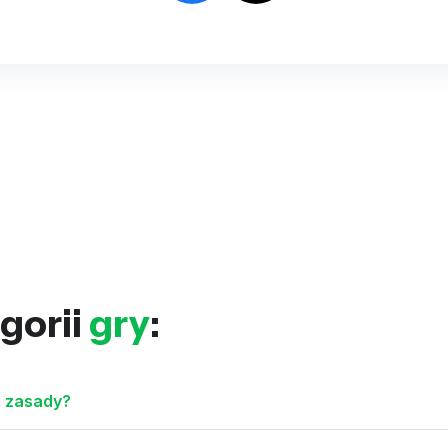
gorii
gry
:
ej zasady?