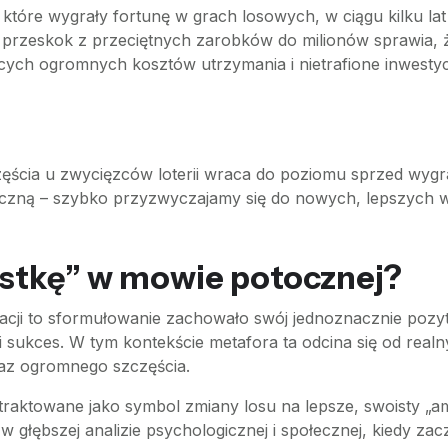
, które wygrały fortunę w grach losowych, w ciągu kilku l
 przeskok z przeciętnych zarobków do milionów sprawia, ż
h ogromnych kosztów utrzymania i nietrafione inwestycje
zęścia u zwycięzców loterii wraca do poziomu sprzed wygr
tyczną – szybko przyzwyczajamy się do nowych, lepszych 
zóstkę” w mowie potocznej?
ji to sformułowanie zachowało swój jednoznacznie pozyty
ki sukces. W tym kontekście metafora ta odcina się od rea
raz ogromnego szczęścia.
st traktowane jako symbol zmiany losu na lepsze, swoisty „
w głębszej analizie psychologicznej i społecznej, kiedy z