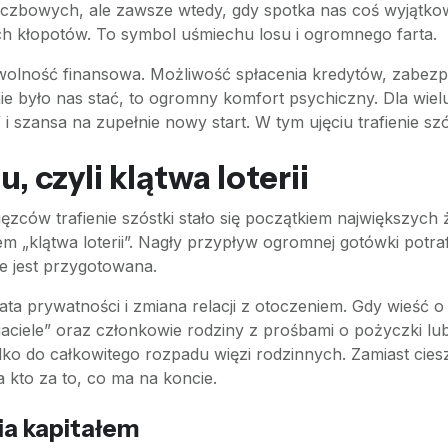
liczbowych, ale zawsze wtedy, gdy spotka nas coś wyjątkow
ych kłopotów. To symbol uśmiechu losu i ogromnego farta.
olność finansowa. Możliwość spłacenia kredytów, zabezpi
 nie było nas stać, to ogromny komfort psychiczny. Dla wie
szansa na zupełnie nowy start. W tym ujęciu trafienie szó
 czyli klątwa loterii
ęzców trafienie szóstki stało się początkiem największych
em „klątwa loterii”. Nagły przypływ ogromnej gotówki potr
e jest przygotowana.
ta prywatności i zmiana relacji z otoczeniem. Gdy wieść o
yjaciele” oraz członkowie rodziny z prośbami o pożyczki l
rzadko do całkowitego rozpadu więzi rodzinnych. Zamiast c
 a kto za to, co ma na koncie.
ia kapitałem