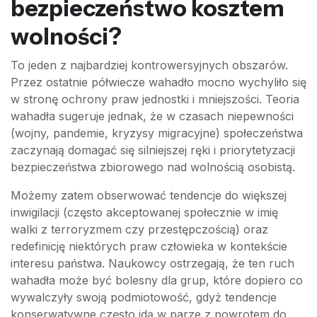
bezpieczeństwo kosztem
wolności?
To jeden z najbardziej kontrowersyjnych obszarów.
Przez ostatnie półwiecze wahadło mocno wychyliło się
w stronę ochrony praw jednostki i mniejszości. Teoria
wahadła sugeruje jednak, że w czasach niepewności
(wojny, pandemie, kryzysy migracyjne) społeczeństwa
zaczynają domagać się silniejszej ręki i priorytetyzacji
bezpieczeństwa zbiorowego nad wolnością osobistą.
Możemy zatem obserwować tendencje do większej
inwigilacji (często akceptowanej społecznie w imię
walki z terroryzmem czy przestępczością) oraz
redefinicję niektórych praw człowieka w kontekście
interesu państwa. Naukowcy ostrzegają, że ten ruch
wahadła może być bolesny dla grup, które dopiero co
wywalczyły swoją podmiotowość, gdyż tendencje
konserwatywne często idą w parze z powrotem do