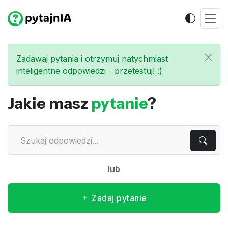
Zadawaj pytania i otrzymuj natychmiast
inteligentne odpowiedzi - przetestuj! :)
Jakie masz
pytanie
?
lub
Zadaj pytanie