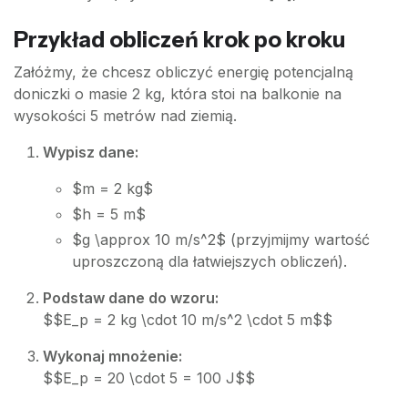
Przykład obliczeń krok po kroku
Załóżmy, że chcesz obliczyć energię potencjalną
doniczki o masie 2 kg, która stoi na balkonie na
wysokości 5 metrów nad ziemią.
Wypisz dane:
$m = 2 kg$
$h = 5 m$
$g \approx 10 m/s^2$ (przyjmijmy wartość
uproszczoną dla łatwiejszych obliczeń).
Podstaw dane do wzoru:
$$E_p = 2 kg \cdot 10 m/s^2 \cdot 5 m$$
Wykonaj mnożenie:
$$E_p = 20 \cdot 5 = 100 J$$