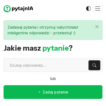
Zadawaj pytania i otrzymuj natychmiast
inteligentne odpowiedzi - przetestuj! :)
Jakie masz
pytanie
?
lub
Zadaj pytanie