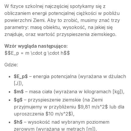
W fizyce szkolnej najczęściej spotykamy się z
obliczaniem energii potencjalnej ciężkości w pobliżu
powierzchni Ziemi. Aby to zrobić, musimy znać trzy
parametry: masę obiektu, wysokość, na jakiej się
znajduje, oraz wartość przyspieszenia ziemskiego.
Wzór wygląda następująco:
$$E_p = m \cdot g \cdot h$$
Gdzie:
$E_p$
– energia potencjalna (wyrażana w dżulach
[J]),
$m$
– masa ciała (wyrażana w kilogramach [kg]),
$g$
– przyspieszenie ziemskie (na Ziemi
przyjmujemy w przybliżeniu $9,81 m/s^2$ lub dla
uproszczenia $10 m/s^2$),
$h$
– wysokość nad wybranym poziomem
zerowym (wyrażana w metrach [m]).