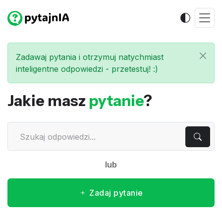
Zadawaj pytania i otrzymuj natychmiast
inteligentne odpowiedzi - przetestuj! :)
Jakie masz
pytanie
?
lub
Zadaj pytanie