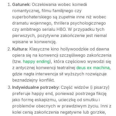
Gatunek:
Oczekiwania wobec komedii
romantycznej, filmu familijnego czy
superbohaterskiego są zupełnie inne niż wobec
dramatu wojennego, thrillera psychologicznego
czy ambitnego serialu HBO. W przypadku tych
pierwszych, pozytywne zakończenie jest niemal
wpisane w konwencję.
Kultura:
Klasyczne kino hollywoodzkie od dawna
opiera się na konwencji szczęśliwego zakończenia
(tzw.
happy ending
), która częściowo wywodzi się
z antycznej konwencji teatralnej
deus ex machina
,
gdzie nagła interwencja sił wyższych rozwiązuje
beznadziejny konflikt.
Indywidualne potrzeby:
Część widzów (i pisarzy)
preferuje happy end, ponieważ postrzega fikcję
jako formę eskapizmu, ucieczkę od smutku i
problemów obecnych w prawdziwym życiu. Inni z
kolei cenią zakończenia negatywne lub gorzkie,