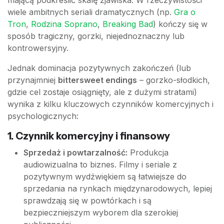
mającą podkreślić skalę zjawiska. W rzeczywistości
wiele ambitnych seriali dramatycznych (np.
Gra o
Tron
,
Rodzina Soprano
,
Breaking Bad
) kończy się w
sposób tragiczny, gorzki, niejednoznaczny lub
kontrowersyjny.
Jednak dominacja pozytywnych zakończeń (lub
przynajmniej
bittersweet endings
– gorzko-słodkich,
gdzie cel zostaje osiągnięty, ale z dużymi stratami)
wynika z kilku kluczowych czynników komercyjnych i
psychologicznych:
1. Czynnik komercyjny i finansowy
Sprzedaż i powtarzalność:
Produkcja
audiowizualna to biznes. Filmy i seriale z
pozytywnym wydźwiękiem są łatwiejsze do
sprzedania na rynkach międzynarodowych, lepiej
sprawdzają się w powtórkach i są
bezpieczniejszym wyborem dla szerokiej