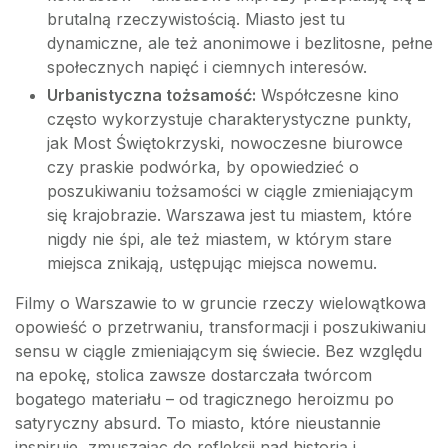
brutalną rzeczywistością. Miasto jest tu
dynamiczne, ale też anonimowe i bezlitosne, pełne
społecznych napięć i ciemnych interesów.
Urbanistyczna tożsamość:
Współczesne kino
często wykorzystuje charakterystyczne punkty,
jak Most Świętokrzyski, nowoczesne biurowce
czy praskie podwórka, by opowiedzieć o
poszukiwaniu tożsamości w ciągle zmieniającym
się krajobrazie. Warszawa jest tu miastem, które
nigdy nie śpi, ale też miastem, w którym stare
miejsca znikają, ustępując miejsca nowemu.
Filmy o Warszawie to w gruncie rzeczy wielowątkowa
opowieść o przetrwaniu, transformacji i poszukiwaniu
sensu w ciągle zmieniającym się świecie. Bez względu
na epokę, stolica zawsze dostarczała twórcom
bogatego materiału – od tragicznego heroizmu po
satyryczny absurd. To miasto, które nieustannie
inspiruje, zmuszając do refleksji nad historią i