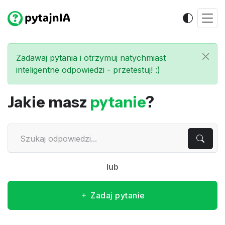
Zadawaj pytania i otrzymuj natychmiast
inteligentne odpowiedzi - przetestuj! :)
Jakie masz
pytanie
?
lub
Zadaj pytanie