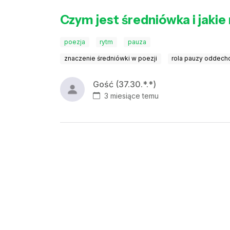
Czym jest średniówka i jaki
poezja
rytm
pauza
znaczenie średniówki w poezji
rola pauzy oddech
Gość (37.30.*.*)
3 miesiące temu