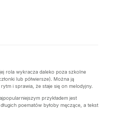
e jej rola wykracza daleko poza szkolne
członki lub półwiersze). Można ją
tm i sprawia, że staje się on melodyjny.
jpopularniejszym przykładem jest
e długich poematów byłoby męczące, a tekst