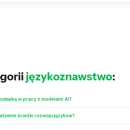
gorii
językoznawstwo
:
pułapką w pracy z modelami AI?
natywne ścieżki rozwoju języków?