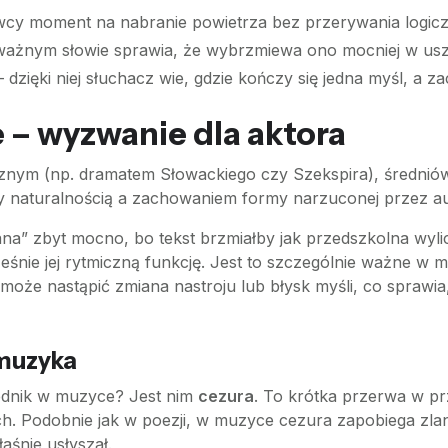
cy moment na nabranie powietrza bez przerywania logicz
ważnym słowie sprawia, że wybrzmiewa ono mocniej w usz
 dzięki niej słuchacz wie, gdzie kończy się jedna myśl, a 
 – wyzwanie dla aktora
cznym (np. dramatem Słowackiego czy Szekspira), średnió
y naturalnością a zachowaniem formy narzuconej przez au
na” zbyt mocno, bo tekst brzmiałby jak przedszkolna wyli
eśnie jej rytmiczną funkcję. Jest to szczególnie ważne w
że nastąpić zmiana nastroju lub błysk myśli, co sprawia, 
 muzyka
ednik w muzyce? Jest nim
cezura
. To krótka przerwa w pr
h. Podobnie jak w poezji, w muzyce cezura zapobiega zlan
aśnie usłyszał.