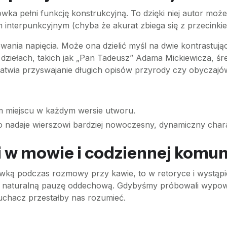
niówka pełni funkcję konstrukcyjną. To dzięki niej autor 
m interpunkcyjnym (chyba że akurat zbiega się z przecinki
wania napięcia. Może ona dzielić myśl na dwie kontrastują
ziełach, takich jak „Pan Tadeusz” Adama Mickiewicza, śred
atwia przyswajanie długich opisów przyrody czy obyczajó
 miejscu w każdym wersie utworu.
o nadaje wierszowi bardziej nowoczesny, dynamiczny chara
 w mowie i codziennej komun
wką podczas rozmowy przy kawie, to w retoryce i wystąp
a naturalną pauzę oddechową. Gdybyśmy próbowali wypowi
słuchacz przestałby nas rozumieć.