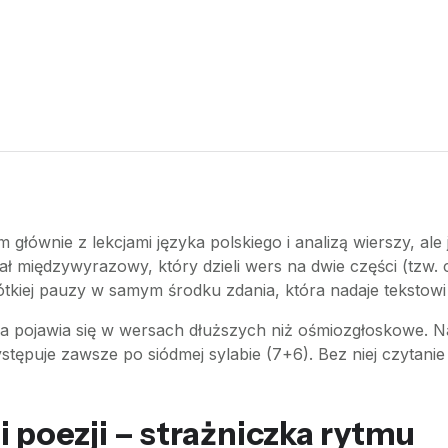
m głównie z lekcjami języka polskiego i analizą wierszy, al
iał międzywyrazowy, który dzieli wers na dwie części (tzw. 
ej pauzy w samym środku zdania, która nadaje tekstowi ry
a pojawia się w wersach dłuższych niż ośmiozgłoskowe. Na
stępuje zawsze po siódmej sylabie (7+6). Bez niej czytani
 poezji – strażniczka rytmu