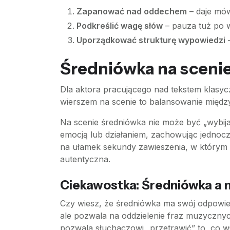
Zapanować nad oddechem
– daje mów
Podkreślić wagę słów
– pauza tuż po 
Uporządkować strukturę wypowiedzi
–
Średniówka na scenie
Dla aktora pracującego nad tekstem klasy
wierszem na scenie to balansowanie międz
Na scenie średniówka nie może być „wybija
emocją lub działaniem, zachowując jednocz
na ułamek sekundy zawieszenia, w którym mo
autentyczna.
Ciekawostka: Średniówka a
Czy wiesz, że średniówka ma swój odpowi
ale pozwala na oddzielenie fraz muzycznyc
pozwala słuchaczowi „przetrawić” to, co wł