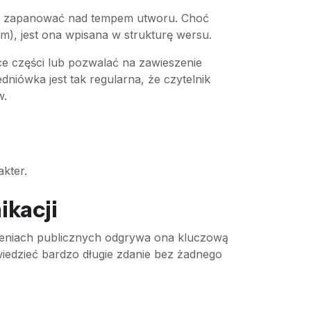
może zapanować nad tempem utworu. Choć
em), jest ona wpisana w strukturę wersu.
ce części lub pozwalać na zawieszenie
niówka jest tak regularna, że czytelnik
w.
kter.
ikacji
ieniach publicznych odgrywa ona kluczową
edzieć bardzo długie zdanie bez żadnego