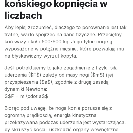
końskiego kopnięcia w
liczbach
Aby lepiej zrozumieć, dlaczego to porównanie jest tak
trafne, warto spojrzeć na dane fizyczne. Przeciętny
koń waży około 500-600 kg. Jego tylne nogi są
wyposażone w potężne mięśnie, które pozwalają mu
na błyskawiczny wyrzut kopyta.
Jeśli potraktujemy to jako zagadnienie z fizyki, siła
uderzenia ($F$) zależy od masy nogi ($m$) i jej
przyspieszenia ($a$), zgodnie z drugą zasadą
dynamiki Newtona:
$$F = m \cdot a$$
Biorąc pod uwagę, że noga konia porusza się z
ogromną prędkością, energia kinetyczna
przekazywana podczas uderzenia jest wystarczająca,
by skruszyć kości i uszkodzić organy wewnętrzne