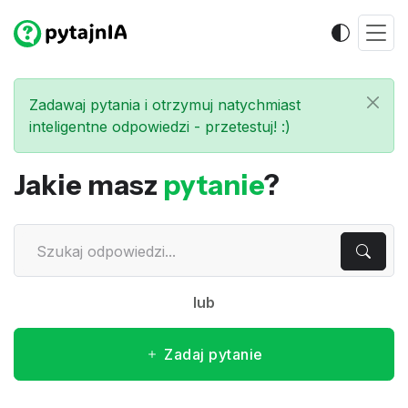
Zadawaj pytania i otrzymuj natychmiast
inteligentne odpowiedzi - przetestuj! :)
Jakie masz
pytanie
?
lub
Zadaj pytanie