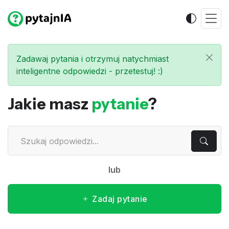
Zadawaj pytania i otrzymuj natychmiast
inteligentne odpowiedzi - przetestuj! :)
Jakie masz
pytanie
?
lub
Zadaj pytanie