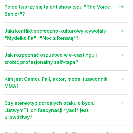
Po co tworzy się talent show typu "The Voice
Senior"?
Jaki konflikt społeczno-kulturowy wywołały
"Mydełko Fa" i "Noc z Renatą"?
Jak rozpoznać oszustwo w e-castingu i
zrobić profesjonalny self-tape?
Kim jest Gamou Fall, aktor, model i zawodnik
MMA?
Czy stereotyp dorosłych otaku o byciu
„łatwym” i ich fascynacji *yaoi* jest
prawdziwy?