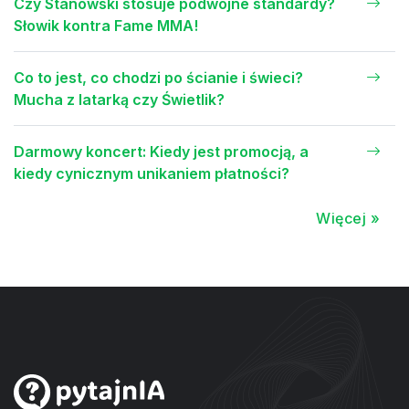
Czy Stanowski stosuje podwójne standardy?
Słowik kontra Fame MMA!
Co to jest, co chodzi po ścianie i świeci?
Mucha z latarką czy Świetlik?
Darmowy koncert: Kiedy jest promocją, a
kiedy cynicznym unikaniem płatności?
Więcej »