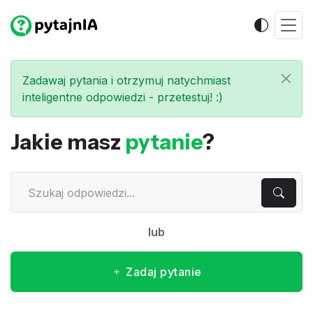
Zadawaj pytania i otrzymuj natychmiast
inteligentne odpowiedzi - przetestuj! :)
Jakie masz
pytanie
?
lub
Zadaj pytanie