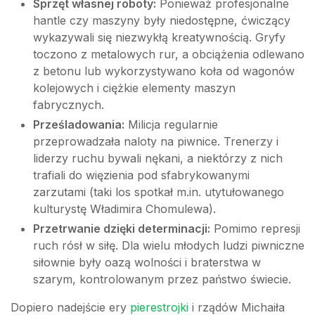
Sprzęt własnej roboty:
Ponieważ profesjonalne
hantle czy maszyny były niedostępne, ćwiczący
wykazywali się niezwykłą kreatywnością. Gryfy
toczono z metalowych rur, a obciążenia odlewano
z betonu lub wykorzystywano koła od wagonów
kolejowych i ciężkie elementy maszyn
fabrycznych.
Prześladowania:
Milicja regularnie
przeprowadzała naloty na piwnice. Trenerzy i
liderzy ruchu bywali nękani, a niektórzy z nich
trafiali do więzienia pod sfabrykowanymi
zarzutami (taki los spotkał m.in. utytułowanego
kulturystę Władimira Chomulewa).
Przetrwanie dzięki determinacji:
Pomimo represji
ruch rósł w siłę. Dla wielu młodych ludzi piwniczne
siłownie były oazą wolności i braterstwa w
szarym, kontrolowanym przez państwo świecie.
Dopiero nadejście ery
pierestrojki
i rządów Michaiła