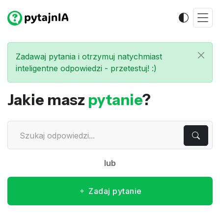
Zadawaj pytania i otrzymuj natychmiast
inteligentne odpowiedzi - przetestuj! :)
Jakie masz
pytanie
?
lub
Zadaj pytanie