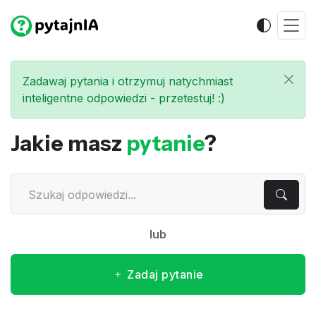
Zadawaj pytania i otrzymuj natychmiast
inteligentne odpowiedzi - przetestuj! :)
Jakie masz
pytanie
?
lub
Zadaj pytanie