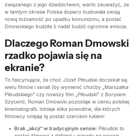
związanego z jego dziedzictwem, warto zauważyć, że
w tamtym okresie Polska dopiero budowała swoją
nową tożsamość po upadku komunizmu, a postać
Dmowskiego budziła (i nadal budzi) ogromne emocje.
Dlaczego Roman Dmowski
rzadko pojawia się na
ekranie?
To fascynujące, że choć Józef Piłsudski doczekał się
wielu filmów i seriali (by wymienić choćby „Marszałka
Piłsudskiego” czy nowszy film „Piłsudski” z Borysem
Szycem), Roman Dmowski pozostaje w cieniu polskiej
kinematografii. Istnieje kilka powodów, dla których
filmowcy omijają tę postać szerokim łukiem:
Brak „akcji” w tradycyjnym sensie:
Piłsudski to
postać filmowa z definicji – napady na pociągi,