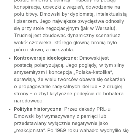
konspiracja, ucieczki z więzień, dowodzenie na
polu bitwy. Dmowski był dyplomatą, intelektualistą
i pisarzem. Jego największe zwycięstwa odnosiły
się przy stole negocjacyjnym (jak w Wersalu).
Trudniej jest zbudować dynamiczny scenariusz
wokół człowieka, którego główną bronią było
pióro i słowo, a nie szabla.
Kontrowersje ideologiczne:
Dmowski jest
postacią polaryzującą. Jego poglądy, w tym silny
antysemityzm i koncepcja „Polaka-katolika”,
sprawiają, że wielu twórców obawia się oskarżeń
o propagowanie radykalnych idei lub – z drugiej
strony – o zbyt krytyczne podejście do bohatera
narodowego.
Polityka historyczna:
Przez dekady PRL-u
Dmowski był wymazywany z pamięci lub
przedstawiany wyłącznie negatywnie jako
„reakcjonista”. Po 1989 roku wahadło wychyliło się