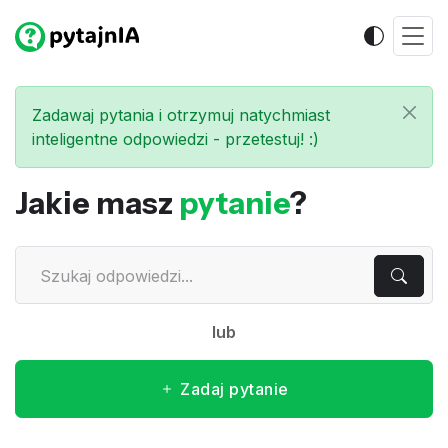
Zadawaj pytania i otrzymuj natychmiast
inteligentne odpowiedzi - przetestuj! :)
Jakie masz
pytanie
?
lub
Zadaj pytanie