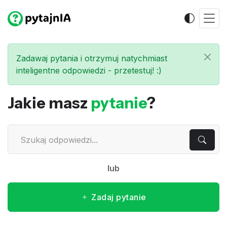
Zadawaj pytania i otrzymuj natychmiast
inteligentne odpowiedzi - przetestuj! :)
Jakie masz
pytanie
?
lub
Zadaj pytanie