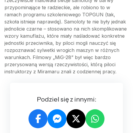
rzeczywiście malowała swoje samoloty w barwy
przypominające te radzieckie, ale robiono to w
ramach programu szkoleniowego TOPGUN (tak,
szkoła istnieje naprawdę). Samoloty te nie były jednak
jednolicie czarne – stosowano na nich skomplikowane
wzory kamuflażu, które miały naśladować konkretne
jednostki przeciwnika, by piloci mogli nauczyć się
rozpoznawać sylwetki wrogich maszyn w różnych
warunkach. Filmowy „MiG-28” był więc bardzo
przerysowaną wersją rzeczywistości, którą piloci
instruktorzy z Miramaru znali z codziennej pracy.
Podziel się z innymi: