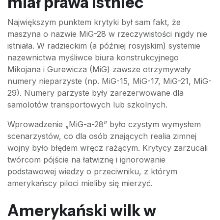
miał prawa istnieć
Największym punktem krytyki był sam fakt, że
maszyna o nazwie MiG-28 w rzeczywistości nigdy nie
istniała. W radzieckim (a później rosyjskim) systemie
nazewnictwa myśliwce biura konstrukcyjnego
Mikojana i Gurewicza (MiG) zawsze otrzymywały
numery nieparzyste (np. MiG-15, MiG-17, MiG-21, MiG-
29). Numery parzyste były zarezerwowane dla
samolotów transportowych lub szkolnych.
Wprowadzenie „MiG-a-28” było czystym wymysłem
scenarzystów, co dla osób znających realia zimnej
wojny było błędem wręcz rażącym. Krytycy zarzucali
twórcom pójście na łatwiznę i ignorowanie
podstawowej wiedzy o przeciwniku, z którym
amerykańscy piloci mieliby się mierzyć.
Amerykański wilk w