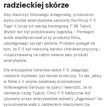
radzieckiej skórze
Aby stworzyć filmowego antagonistę, producenci
wykorzystali amerykańskie samoloty Northrop F-5
Tiger II (oraz ich wersję treningową T-38 Talon).
Wybór ten był podyktowany logistyką – Pentagon
ściśle współpracował przy produkcji filmu,
udostępniając sprzęt i pilotów. Problem polegał na
tym, że F-5 był maszyną bardzo charakterystyczną i
rozpoznawalną na całym świecie jako produkt
amerykański.
Dla entuzjastów lotnictwa widok F-5 udającego
radziecki myśliwiec był niemal komiczny. To tak, jakby
w filmie o II wojnie światowej przemalować
Volkswagena Garbusa na szaro i twierdzić, że to
niemiecki czołg Tygrys. Choć F-5 faktycznie był
używany przez amerykańskie eskadry „Aggressor” do
symulowania walk z radzieckimi maszynami (ze