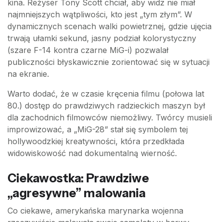
kina. Reżyser Tony Scott chciał, aby widz nie miał
najmniejszych wątpliwości, kto jest „tym złym”. W
dynamicznych scenach walki powietrznej, gdzie ujęcia
trwają ułamki sekund, jasny podział kolorystyczny
(szare F-14 kontra czarne MiG-i) pozwalał
publiczności błyskawicznie zorientować się w sytuacji
na ekranie.
Warto dodać, że w czasie kręcenia filmu (połowa lat
80.) dostęp do prawdziwych radzieckich maszyn był
dla zachodnich filmowców niemożliwy. Twórcy musieli
improwizować, a „MiG-28” stał się symbolem tej
hollywoodzkiej kreatywności, która przedkłada
widowiskowość nad dokumentalną wierność.
Ciekawostka: Prawdziwe
„agresywne” malowania
Co ciekawe, amerykańska marynarka wojenna