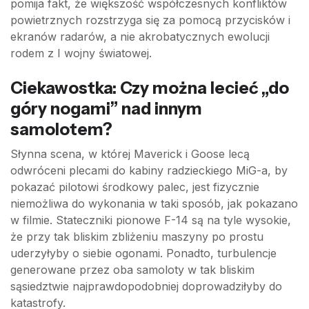
pomija fakt, że większość współczesnych konfliktów
powietrznych rozstrzyga się za pomocą przycisków i
ekranów radarów, a nie akrobatycznych ewolucji
rodem z I wojny światowej.
Ciekawostka: Czy można lecieć „do
góry nogami” nad innym
samolotem?
Słynna scena, w której Maverick i Goose lecą
odwróceni plecami do kabiny radzieckiego MiG-a, by
pokazać pilotowi środkowy palec, jest fizycznie
niemożliwa do wykonania w taki sposób, jak pokazano
w filmie. Stateczniki pionowe F-14 są na tyle wysokie,
że przy tak bliskim zbliżeniu maszyny po prostu
uderzyłyby o siebie ogonami. Ponadto, turbulencje
generowane przez oba samoloty w tak bliskim
sąsiedztwie najprawdopodobniej doprowadziłyby do
katastrofy.