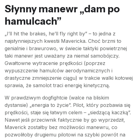
Słynny manewr „dam po
hamulcach”
„I’ll hit the brakes, he’ll fly right by” – to jedna z
najsłynniejszych kwestii Mavericka. Choć brzmi to
genialnie i brawurowo, w świecie taktyki powietrznej
taki manewr jest uważany za niemal samobójczy.
Gwałtowne wytracenie prędkości (poprzez
wypuszczenie hamulców aerodynamicznych i
drastyczne zmniejszenie ciągu) w trakcie walki kołowej
sprawia, że samolot traci energię kinetyczną.
W prawdziwym dogfightcie (walce na bliskim
dystansie) „energia to życie”. Pilot, który pozbawia się
prędkości, staje się łatwym celem – „siedzącą kaczką”.
Nawet jeśli przeciwnik faktycznie by go wyprzedził,
Maverick zostałby bez możliwości manewru, co
pozwoliłoby drugiemu pilotowi na szybki powrót na