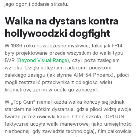
jego ogon i oddanie strzału.
Walka na dystans kontra
hollywoodzki dogfight
W 1986 roku nowoczesne myśliwce, takie jak F-14,
były projektowane przede wszystkim do walki typu
BVR (
Beyond Visual Range
), czyli poza zasięgiem
wzroku. Dzięki potężnym radarom i pociskom
dalekiego zasięgu (jak słynne AIM-54 Phoenix), piloci
mogli zestrzelić przeciwnika z odległości wielu
kilometrów, zanim w ogóle go zobaczyli.
W „Top Gun” niemal każda walka kończy się jednak
starciem na krótkim dystansie, gdzie piloci widzą swoje
twarze przez owiewki kabin. Choć szkoła TOPGUN
faktycznie uczyła walki manewrowej (jako umiejętności
niezbędnej, gdy zawiedzie technologia), film całkowicie