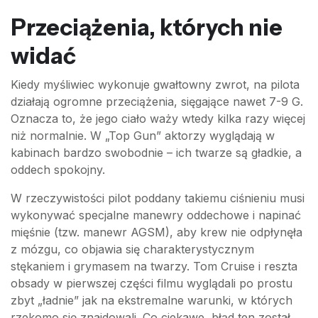
Przeciążenia, których nie
widać
Kiedy myśliwiec wykonuje gwałtowny zwrot, na pilota
działają ogromne przeciążenia, sięgające nawet 7-9 G.
Oznacza to, że jego ciało waży wtedy kilka razy więcej
niż normalnie. W „Top Gun” aktorzy wyglądają w
kabinach bardzo swobodnie – ich twarze są gładkie, a
oddech spokojny.
W rzeczywistości pilot poddany takiemu ciśnieniu musi
wykonywać specjalne manewry oddechowe i napinać
mięśnie (tzw. manewr AGSM), aby krew nie odpłynęła
z mózgu, co objawia się charakterystycznym
stękaniem i grymasem na twarzy. Tom Cruise i reszta
obsady w pierwszej części filmu wyglądali po prostu
zbyt „ładnie” jak na ekstremalne warunki, w których
rzekomo się znajdowali. Co ciekawe, błąd ten został