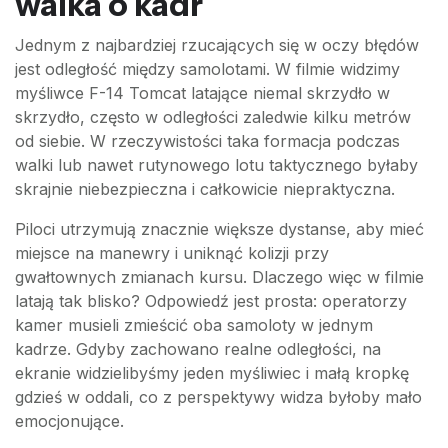
walka o kadr
Jednym z najbardziej rzucających się w oczy błędów
jest odległość między samolotami. W filmie widzimy
myśliwce F-14 Tomcat latające niemal skrzydło w
skrzydło, często w odległości zaledwie kilku metrów
od siebie. W rzeczywistości taka formacja podczas
walki lub nawet rutynowego lotu taktycznego byłaby
skrajnie niebezpieczna i całkowicie niepraktyczna.
Piloci utrzymują znacznie większe dystanse, aby mieć
miejsce na manewry i uniknąć kolizji przy
gwałtownych zmianach kursu. Dlaczego więc w filmie
latają tak blisko? Odpowiedź jest prosta: operatorzy
kamer musieli zmieścić oba samoloty w jednym
kadrze. Gdyby zachowano realne odległości, na
ekranie widzielibyśmy jeden myśliwiec i małą kropkę
gdzieś w oddali, co z perspektywy widza byłoby mało
emocjonujące.