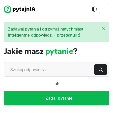
Zadawaj pytania i otrzymuj natychmiast
inteligentne odpowiedzi - przetestuj! :)
Jakie masz
pytanie
?
lub
Zadaj pytanie