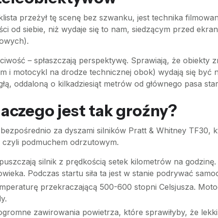
sta przeżył tę scenę bez szwanku, jest technika filmowan
ści od siebie, niż wydaje się to nam, siedzącym przed ekr
kowych).
iwość – spłaszczają perspektywę. Sprawiają, że obiekty zna
m i motocykl na drodze technicznej obok) wydają się być n
łą, oddaloną o kilkadziesiąt metrów od głównego pasa star
dlaczego jest tak groźny?
 bezpośrednio za dyszami silników Pratt & Whitney TF30, k
t”, czyli podmuchem odrzutowym.
szczają silnik z prędkością setek kilometrów na godzinę
owieka. Podczas startu siła ta jest w stanie podrywać samoc
peraturę przekraczającą 500-600 stopni Celsjusza. Motocy
y.
gromne zawirowania powietrza, które sprawiłyby, że lekki 