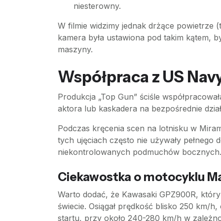
niesterowny.
W filmie widzimy jednak drżące powietrze (t
kamera była ustawiona pod takim kątem, by
maszyny.
Współpraca z US Navy
Produkcja „Top Gun” ściśle współpracował
aktora lub kaskadera na bezpośrednie dzia
Podczas kręcenia scen na lotnisku w Miram
tych ujęciach często nie używały pełnego 
niekontrolowanych podmuchów bocznych
Ciekawostka o motocyklu M
Warto dodać, że Kawasaki GPZ900R, który
świecie. Osiągał prędkość blisko 250 km/h
startu, przy około 240-280 km/h w zależnoś