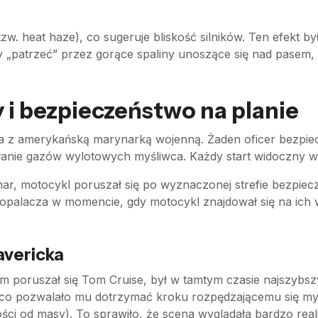
zw. heat haze), co sugeruje bliskość silników. Ten efekt by
 „patrzeć” przez gorące spaliny unoszące się nad pasem, 
 i bezpieczeństwo na planie
a z amerykańską marynarką wojenną. Żaden oficer bezpiec
łanie gazów wylotowych myśliwca. Każdy start widoczny w 
ar, motocykl poruszał się po wyznaczonej strefie bezpiecz
dopalacza w momencie, gdy motocykl znajdował się na ich
.
avericka
m poruszał się Tom Cruise, był w tamtym czasie najszyb
, co pozwalało mu dotrzymać kroku rozpędzającemu się myśl
ci od masy). To sprawiło, że scena wyglądała bardzo real