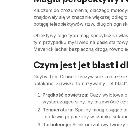
Kluczem do zrozumienia, dlaczego motocykli
znajdowały się w znacznie większej odległo
potęgę teleobiektywów (tzw. długich ognis
Obiektywy tego typu mają specyficzną właśc
tym przypadku myśliwiec na pasie startowy
Maverick jechał bezpieczną drogą równoleg
Czym jest jet blast i 
Gdyby Tom Cruise rzeczywiście znalazł się
opłakane. Zjawisko to nazywamy „jet blas
Prędkość powietrza:
Gazy wylotowe opu
wystarczająco silny, by przewrócić czł
Temperatura:
Spaliny mogą osiągać tem
i dotkliwie poparzony w ułamku sekund
Turbulencje:
Silnik odrzutowy tworzy o