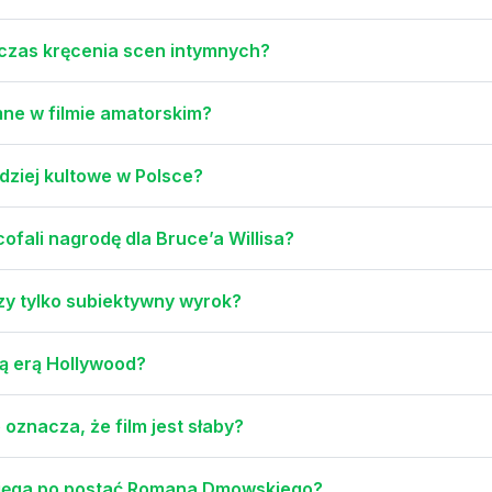
czas kręcenia scen intymnych?
ne w filmie amatorskim?
rdziej kultowe w Polsce?
ofali nagrodę dla Bruce’a Willisa?
zy tylko subiektywny wyrok?
tą erą Hollywood?
 oznacza, że film jest słaby?
sięga po postać Romana Dmowskiego?