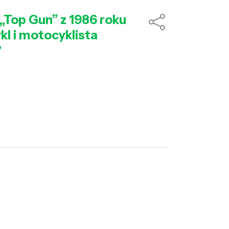
„Top Gun” z 1986 roku
l i motocyklista
?