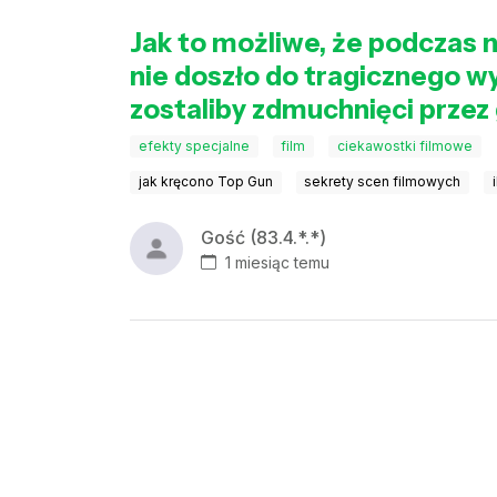
Jak to możliwe, że podczas 
nie doszło do tragicznego w
zostaliby zdmuchnięci przez
efekty specjalne
film
ciekawostki filmowe
jak kręcono Top Gun
sekrety scen filmowych
Gość (83.4.*.*)
1 miesiąc temu